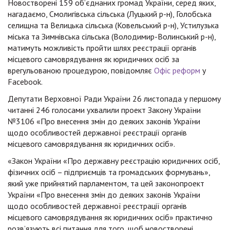
Новостворені 159 об’єднаних громад України, серед яких,
нагадаємо, Смолигівська сільська (Луцький р-н), Голобська
селищна та Велицька сільська (Ковельський р-н), Устилузька
міська та Зимнівська сільська (Володимир-Волинський р-н),
матимуть можливість пройти шлях реєстрації органів
місцевого самоврядування як юридичних осіб за
врегульованою процедурою, повідомляє
Офіс реформ
у
Facebook.
Депутати Верховної Ради України 26 листопада у першому
читанні 246 голосами ухвалили проект Закону України
№3106 «Про внесення змін до деяких законів України
щодо особливостей державної реєстрації органів
місцевого самоврядування як юридичних осіб».
«Закон України «Про державну реєстрацію юридичних осіб,
фізичних осіб – підприємців та громадських формувань»,
який уже прийнятий парламентом, та цей законопроект
України «Про внесення змін до деяких законів України
щодо особливостей державної реєстрації органів
місцевого самоврядування як юридичних осіб» практично
розв’язують всі питання для того, щоб новостворені