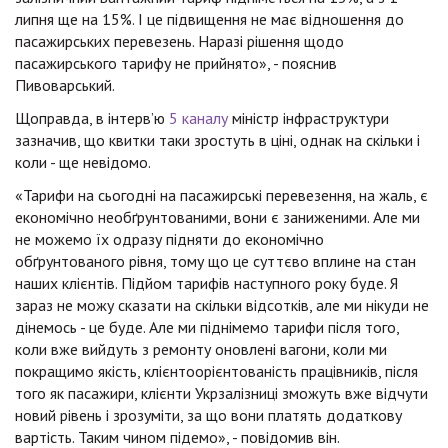
липня ще на 15%. І це підвищення не має відношення до
пасажирських перевезень. Наразі рішення щодо
пасажирського тарифу не прийнято», - пояснив
Пивоварський.
Щоправда, в інтерв’ю
5 каналу
міністр інфраструктури
зазначив, що квитки таки зростуть в ціні, однак на скільки і
коли - ще невідомо.
«Тарифи на сьогодні на пасажирські перевезення, на жаль, є
економічно необґрунтованими, вони є заниженими. Але ми
не можемо їх одразу підняти до економічно
обґрунтованого рівня, тому що це суттєво вплине на стан
наших клієнтів. Підйом тарифів наступного року буде. Я
зараз не можу сказати на скільки відсотків, але ми нікуди не
дінемось - це буде. Але ми піднімемо тарифи після того,
коли вже вийдуть з ремонту оновлені вагони, коли ми
покращимо якість, клієнтоорієнтованість працівників, після
того як пасажири, клієнти Укрзалізниці зможуть вже відчути
новий рівень і зрозуміти, за що вони платять додаткову
вартість. Таким чином підемо», - повідомив він.