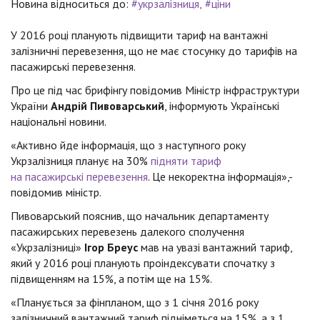
Новина відноситься до:
#укрзалізниця
#ціни
У 2016 році планують підвищити тариф на вантажні
залізничні перевезення, що не має стосунку до тарифів на
пасажирські перевезення.
Про це під час брифінгу повідомив Міністр інфраструктури
України
Андрій Пивоварський
, інформують Українські
національні новини.
«Активно йде інформація, що з наступного року
Укрзалізниця планує на 30%
підняти тариф
на пасажирські перевезення
. Це некоректна інформація»,-
повідомив міністр.
Пивоварський пояснив, що начальник департаменту
пасажирських перевезень далекого сполучення
«Укрзалізниці»
Ігор Бреус
мав на увазі вантажний тариф,
який у 2016 році планують проіндексувати спочатку з
підвищенням на 15%, а потім ще на 15%.
«Планується за фінпланом, що з 1 січня 2016 року
залізничний вантажний тариф підніметься на 15%, а з 1