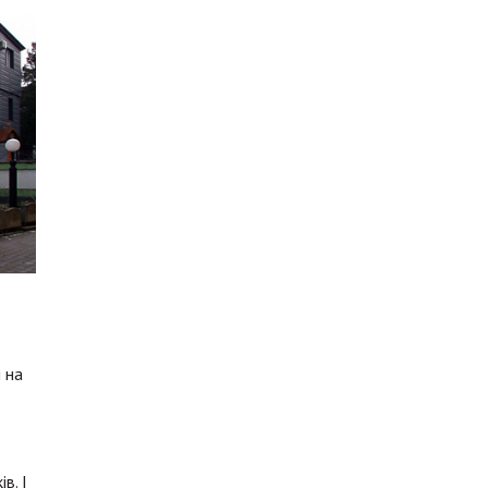
 на
о
в. І