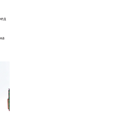
ред
 на