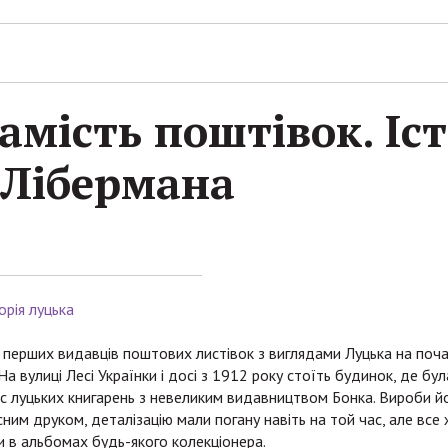
амість поштівок. Іст
 Лібермана
орія луцька
 перших видавців поштових листівок з виглядами Луцька на поч
а вулиці Лесі Українки і досі з 1912 року стоїть будинок, де бул
ас луцьких книгарень з невеликим видавництвом Бонка. Вироби й
сним друком, деталізацію мали погану навіть на той час, але все 
и в альбомах будь-якого колекціонера.