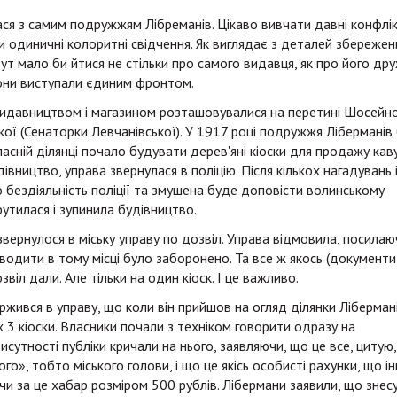
ася з самим подружжям Лібреманів. Цікаво вивчати давні конфлік
и одиничні колоритні свідчення. Як виглядає з деталей збережен
тут мало би йтися не стільки про самого видавця, як про його др
вони виступали єдиним фронтом.
видавництвом і магазином розташовувалися на перетині Шосейн
ької (Сенаторки Левчанівської). У 1917 році подружжя Ліберманів
асній ділянці почало будувати дерев'яні кіоски для продажу каву
вництво, управа звернулася в поліцію. Після кількох нагадувань 
о бездіяльність поліції та змушена буде доповісти волинському
рутилася і зупинила будівництво.
ернулося в міську управу по дозвіл. Управа відмовила, посилаю
зводити в тому місці було заборонено. Та все ж якось (документи
звіл дали. Але тільки на один кіоск. І це важливо.
аржився в управу, що коли він прийшов на огляд ділянки Лібермані
 3 кіоски. Власники почали з техніком говорити одразу на
исутності публіки кричали на нього, заявляючи, що це все, цитую,
го», тобто міського голови, і що це якісь особисті рахунки, що і
чи за це хабар розміром 500 рублів. Лібермани заявили, що знес