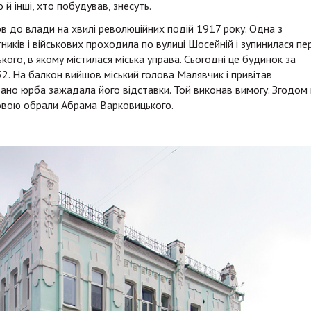
що й інші, хто побудував, знесуть.
 до влади на хвилі революційних подій 1917 року. Одна з
ників і військових проходила по вулиці Шосейній і зупинилася пе
го, в якому містилася міська управа. Сьогодні це будинок за
 32. На балкон вийшов міський голова Малявчик і привітав
вано юрба зажадала його відставки. Той виконав вимогу. Згодом
оловою обрали Абрама Варковицького.