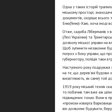
Одна з таких історій трапил
міському просторі, знаходяч
документів, скоріше всього 
Еню(Геню)-Хаю, хоча іноді 
Отже, садиба Ліберманів з 
(Лесі Українки) та Тринітарс
дозволу міської управи на вл
Щоб зупинити незаконне буді
погроз з боку управи, що пр
губернатору, поліція таки вт
Наступного року подружжя зв
на те, що дерев'яні будови 
висвітлюють, як саме) той до
1919 року міський технік ск
то побачив там вже аж цілих
підвищених тонах. Вони в пр
«происки изверга Варковицко
він дозволяє будувати, беру