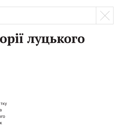
орії луцького
атку
а
ого
ж