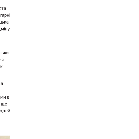
ста
гарні
цька
дміну
івки
ня
ок
на
ими в
о ще
людей