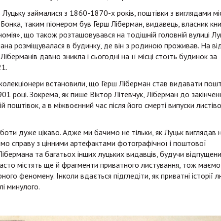
Луцьку займалися з 1860-1870-х років, поштівки з виглядами мі
м Бонка, таким піонером був Герш Ліберман, видавець, власник кни
омія», що також розташовувався на тодішній головній вулиці Лу
ана розміщувалася в будинку, де він з родиною проживав. На ві
іберманів давно зникла і сьогодні на її місці стоїть будинок за
21.
колекціонери встановили, що Герш Ліберман став видавати пошт
01 році. Зокрема, як пише Віктор Літевчук, Ліберман до закінчен
й поштівок, а в міжвоєнний час після його смерті випуски листів
боти дуже цікаво. Адже ми бачимо не тільки, як Луцьк виглядав 
ємо справу з цінними артефактами фотографічної і поштової
Лібермана та багатьох інших луцьких видавців, будучи відпущен
часто містять ще й фрагменти приватного листування, тож маєм
рного феномену. Інколи вдається підгледіти, як приватні історії 
лі минулого.