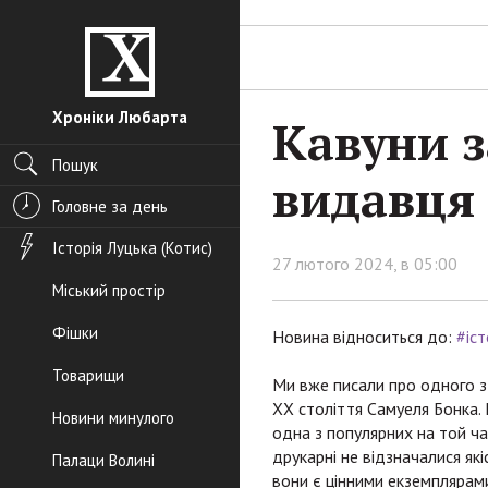
Хроніки Любарта
Кавуни з
Пошук
видавця
Головне за день
Історія Луцька (Котис)
27 лютого 2024, в 05:00
Міський простір
Фішки
Новина відноситься до:
#іст
Товарищи
Ми вже писали про одного з
ХХ століття Самуеля Бонка. Н
Новини минулого
одна з популярних на той ч
друкарні не відзначалися які
Палаци Волині
вони є цінними екземплярам