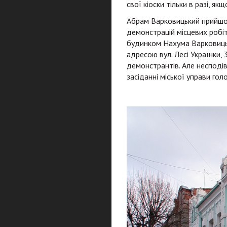
свої кіоски тільки в разі, як
Абрам Варковицький прийшов
демонстрацій місцевих робіт
будинком Нахума Варковицько
адресою вул. Лесі Українки,
демонстрантів. Але несподі
засіданні міської управи г