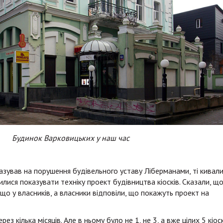
Будинок Варковицьких у наш час
казував на порушення будівельного уставу Ліберманами, ті кивали
лися показувати техніку проект будівництва кіосків. Сказали, щ
 що у власників, а власники відповіли, що покажуть проект на
ез кілька місяців. Але в ньому було не 1, не 3, а вже цілих 5 кіоскі