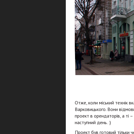
Отже, коли міський технік в
Варковицького. Вони відмови
проект в орендаторів, а ті –
наступний день. :)
Проект був готовий тільки чер