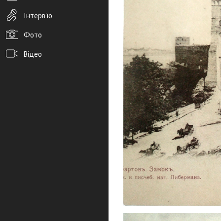
Інтерв’ю
Фото
Відео
Архів новин
Редакція
Розміщення реклами
Правила
PDF-версія газети