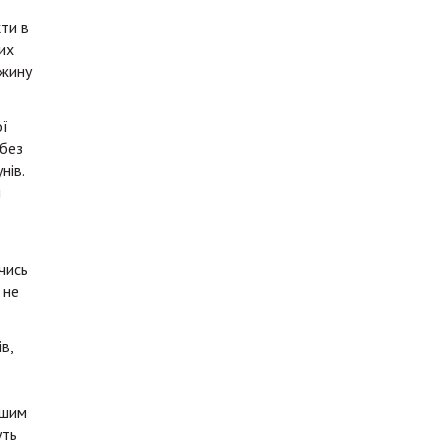
ти в
их
ужину
ої
 без
нів.
і
чись
 не
в,
ншим
уть