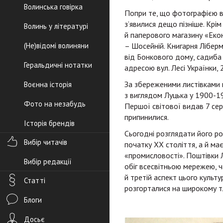
Волинська говірка
Попри те, що фотографією в 
з’явилися дещо пізніше. Крі
Волинь у літературі
й паперового магазину «Екон
(Не)відомі волиняни
– Шосейній. Книгарня Ліберм
від Бонкового дому, садиба Л
Геральдичні нотатки
адресою вул. Лесі Українки, 
За збереженими листівками 
Воєнна історія
з виглядом Луцька у 1900-19
Фото на незабудь
Першої світової видав 7 сері
припинилися.
Історія брендів
Сьогодні розглядати його ро
Вибір читачів
початку ХХ століття, а й ма
«промисловості». Поштівки 
Вибір редакції
обіг всесвітньою мережею, 
й третій аспект цього культу
Статті
розгорталися на широкому т
Блоги
Досьє