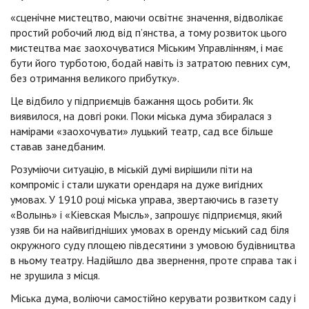
«сценічне мистецтво, маючи освітнє значення, відволікає
простий робочий люд від п’янства, а тому розвиток цього
мистецтва має заохочуватися Міським Управлінням, і має
бути його турботою, бодай навіть із затратою певних сум,
без отримання великого прибутку».
Це відбило у підприємців бажання щось робити. Як
виявилося, на довгі роки. Поки міська дума збиралася з
намірами «заохочувати» луцький театр, сад все більше
ставав занедбаним.
Розуміючи ситуацію, в міській думі вирішили піти на
компроміс і стали шукати орендаря на дуже вигідних
умовах. У 1910 році міська управа, звертаючись в газету
«Волынь» і «Кіевская Мысль», запрошує підприємця, який
узяв би на найвигідніших умовах в оренду міський сад біля
окружного суду площею півдесятини з умовою будівництва
в ньому театру. Надійшло два звернення, проте справа так і
не зрушила з місця.
Міська дума, воліючи самостійно керувати розвитком саду і