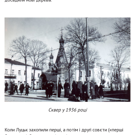
Сквер у 1936 році
Коли Луцьк захопили перші, а потім і другі совєти («перші