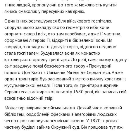
тінню людей, пропонуючи до того ж можливість купити
якийсь смаколик у пересувних кав’ярнях.
Один із них розташувався біля військового госпіталю.
Споруда цього закладу своєю геометрією ніби хоче
огорнути сквер і всіх, хто там перебуває, адже її частини,
сформовані літерою П, відкриті в бік зеленої зони. Ця
споруда, з огляду на її довгу історію, відносно недавно
стала госпіталем. Будувалася вона як монастир
католицького ордену тринітарів. До речі, саме цьому ордену
світ завдячує появі безсмертного твору «Премудрий
гідальго Дон Кіхот з Ламанчі» Мігеля де Сервантеса. Адже
орден тринітарів був заснований з метою викупу християн із
мусульманської неволі. Після того, як тринітари викупили
Сервантеса з алжирської неволі у 1580 році, він написав свій
всесвітньо відомий твір.
Монастир закрила російська влада. Деякий час в колишній
бібліотеці, оздобленій фресками з алегоріями людських
чеснот, розташовувалося міське казино. У 1870-х роках
частину будівлі зайняв Окружний суд. Він працював тут аж