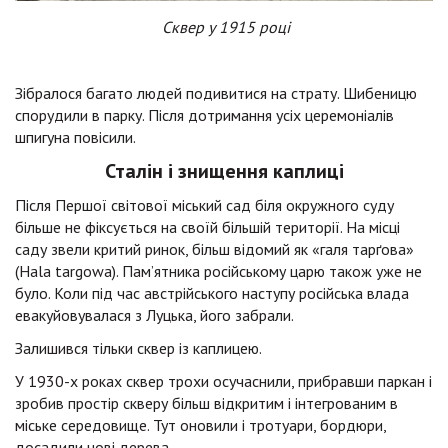
Сквер у 1915 році
Зібралося багато людей подивитися на страту. Шибеницю
спорудили в парку. Після дотримання усіх церемоніалів
шпигуна повісили.
Сталін і знищення каплиці
Після Першої світової міський сад біля окружного суду
більше не фіксується на своїй більшій території. На місці
саду звели критий ринок, більш відомий як «галя тарґова»
(Hala targowa). Пам’ятника російському царю також уже не
було. Коли під час австрійського наступу російська влада
евакуйовувалася з Луцька, його забрали.
Залишився тільки сквер із каплицею.
У 1930-х роках сквер трохи осучаснили, прибравши паркан і
зробив простір скверу більш відкритим і інтегрованим в
міське середовище. Тут оновили і тротуари, бордюри,
досадили нові дерева.