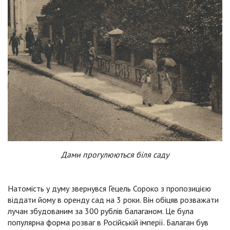
Дами прогулюються біля саду
Натомість у думу звернувся Гецель Сороко з пропозицією
віддати йому в оренду сад на 3 роки. Він обіцяв розважати
лучан збудованим за 300 рублів балаганом. Це була
популярна форма розваг в Російській імперії. Балаган був