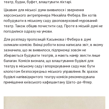
театр, будки, буфет, влаштувати ліхтарі.
Цікавим для міської думи виявилося і звернення
херсонського антрепренера Михайла Фебера. Він хотів
побудувати в міському саду двоповерховий мурований
театр. Також обіцяв почистити сад. Проте в міській думі не
погодилися одразу на умови.
Для розгляду пропозицій Касьянова і Фебера в думі
скликали комісію. Вкінці роботи вона написала звіт, в якому
зазначила, що як виявилося, підприємці зовсім не
збираються будувати театрів, а мають намір звести лише
балаган. Комісія визнала, що влаштування будівлі для
театру в міському саду і впорядкування саду має бути
клопотом безпосередньо міського управління. Як зразок
будівлі напіввідкритого театру комісія рекомендувала
приміщення київського кафешантану Шато-де-Флер.