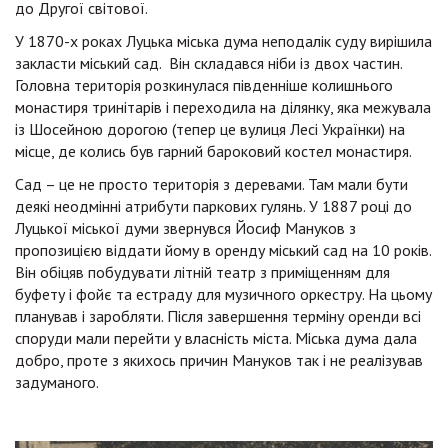
до Другої світової.
У 1870-х роках Луцька міська дума неподалік суду вирішила
закласти міський сад. Він складався ніби із двох частин.
Головна територія розкинулася південніше колишнього
монастиря тринітарів і переходила на ділянку, яка межувала
із Шосейною дорогою (тепер це вулиця Лесі Українки) на
місце, де колись був гарний бароковий костел монастиря.
Сад – це не просто територія з деревами. Там мали бути
деякі неодмінні атрибути паркових гулянь. У 1887 році до
Луцької міської думи звернувся Йосиф Мануков з
пропозицією віддати йому в оренду міський сад на 10 років.
Він обіцяв побудувати літній театр з приміщенням для
буфету і фойє та естраду для музичного оркестру. На цьому
планував і заробляти. Після завершення терміну оренди всі
споруди мали перейти у власність міста. Міська дума дала
добро, проте з якихось причин Мануков так і не реалізував
задуманого.