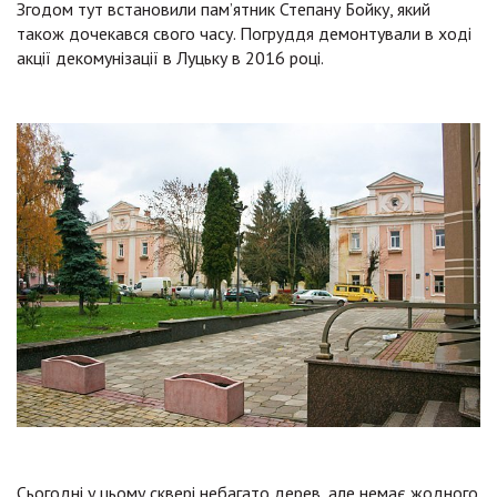
Згодом тут встановили пам’ятник Степану Бойку, який
також дочекався свого часу. Погруддя демонтували в ході
акції декомунізації в Луцьку в 2016 році.
Сьогодні у цьому сквері небагато дерев, але немає жодного