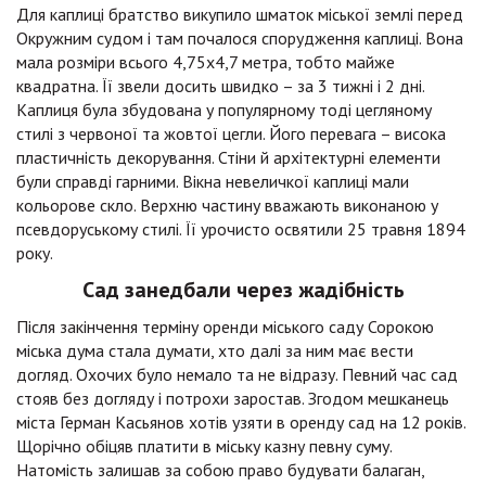
Для каплиці братство викупило шматок міської землі перед
Окружним судом і там почалося спорудження каплиці. Вона
мала розміри всього 4,75х4,7 метра, тобто майже
квадратна. Її звели досить швидко – за 3 тижні і 2 дні.
Каплиця була збудована у популярному тоді цегляному
стилі з червоної та жовтої цегли. Його перевага – висока
пластичність декорування. Стіни й архітектурні елементи
були справді гарними. Вікна невеличкої каплиці мали
кольорове скло. Верхню частину вважають виконаною у
псевдоруському стилі. Її урочисто освятили 25 травня 1894
року.
Сад занедбали через жадібність
Після закінчення терміну оренди міського саду Сорокою
міська дума стала думати, хто далі за ним має вести
догляд. Охочих було немало та не відразу. Певний час сад
стояв без догляду і потрохи заростав. Згодом мешканець
міста Герман Касьянов хотів узяти в оренду сад на 12 років.
Щорічно обіцяв платити в міську казну певну суму.
Натомість залишав за собою право будувати балаган,