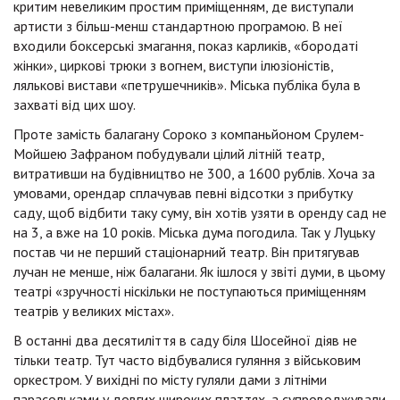
критим невеликим простим приміщенням, де виступали
артисти з більш-менш стандартною програмою. В неї
входили боксерські змагання, показ карликів, «бородаті
жінки», циркові трюки з вогнем, виступи ілюзіоністів,
лялькові вистави «петрушечників». Міська публіка була в
захваті від цих шоу.
Проте замість балагану Сороко з компаньйоном Срулем-
Мойшею Зафраном побудували цілий літній театр,
витративши на будівництво не 300, а 1600 рублів. Хоча за
умовами, орендар сплачував певні відсотки з прибутку
саду, щоб відбити таку суму, він хотів узяти в оренду сад не
на 3, а вже на 10 років. Міська дума погодила. Так у Луцьку
постав чи не перший стаціонарний театр. Він притягував
лучан не менше, ніж балагани. Як ішлося у звіті думи, в цьому
театрі «зручності ніскільки не поступаються приміщенням
театрів у великих містах».
В останні два десятиліття в саду біля Шосейної діяв не
тільки театр. Тут часто відбувалися гуляння з військовим
оркестром. У вихідні по місту гуляли дами з літніми
парасольками у довгих широких платтях, а супроводжували