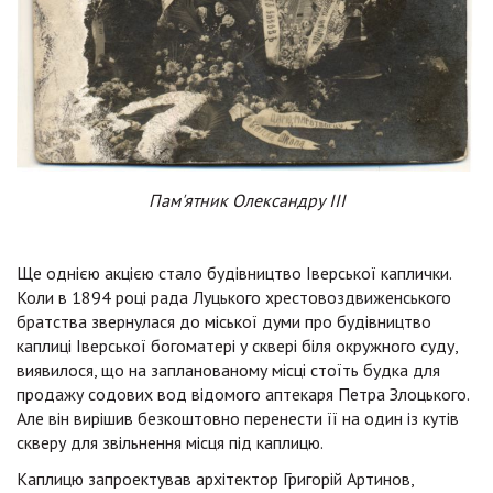
Пам'ятник Олександру ІІІ
Ще однією акцією стало будівництво Іверської каплички.
Коли в 1894 році рада Луцького хрестовоздвиженського
братства звернулася до міської думи про будівництво
каплиці Іверської богоматері у сквері біля окружного суду,
виявилося, що на запланованому місці стоїть будка для
продажу содових вод відомого аптекаря Петра Злоцького.
Але він вирішив безкоштовно перенести її на один із кутів
скверу для звільнення місця під каплицю.
Каплицю запроектував архітектор Григорій Артинов,