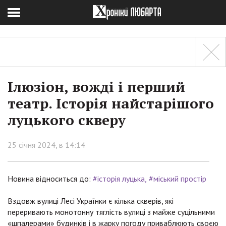
Ілюзіон, вожді і перший
театр. Історія найстарішого
луцького скверу
25 січня 2024, в 14:14
Новина відноситься до:
#історія луцька
#міський простір
Вздовж вулиці Лесі Українки є кілька скверів, які
переривають монотонну тяглість вулиці з майже суцільними
«шпалерами» будинків і в жарку погоду приваблюють своєю