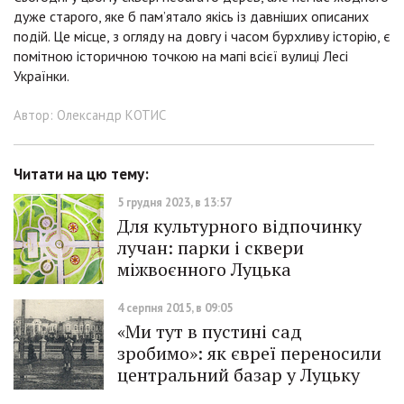
дуже старого, яке б пам’ятало якісь із давніших описаних
подій. Це місце, з огляду на довгу і часом бурхливу історію, є
помітною історичною точкою на мапі всієї вулиці Лесі
Українки.
Автор: Олександр КОТИС
Читати на цю тему:
5 грудня 2023, в 13:57
Для культурного відпочинку
лучан: парки і сквери
міжвоєнного Луцька
4 серпня 2015, в 09:05
«Ми тут в пустині сад
зробимо»: як євреї переносили
центральний базар у Луцьку