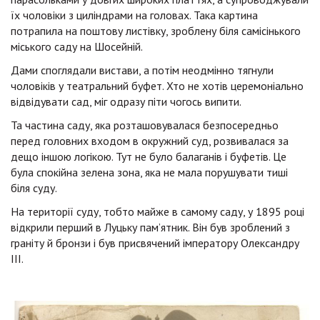
їх чоловіки з циліндрами на головах. Така картина
потрапила на поштову листівку, зроблену біля самісінького
міського саду на Шосейній.
Дами споглядали вистави, а потім неодмінно тягнули
чоловіків у театральний буфет. Хто не хотів церемоніально
відвідувати сад, міг одразу піти чогось випити.
Та частина саду, яка розташовувалася безпосередньо
перед головних входом в окружний суд, розвивалася за
дещо іншою логікою. Тут не було балаганів і буфетів. Це
була спокійна зелена зона, яка не мала порушувати тиші
біля суду.
На території суду, тобто майже в самому саду, у 1895 році
відкрили перший в Луцьку пам’ятник. Він був зроблений з
граніту й бронзи і був присвячений імператору Олександру
ІІІ.