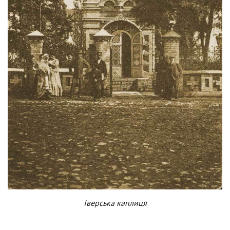
Іверська каплиця