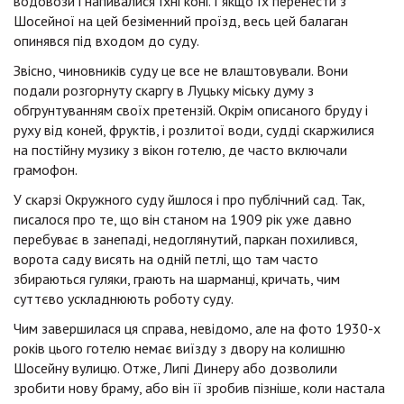
водовози і напивалися їхні коні. І якщо їх перенести з
Шосейної на цей безіменний проїзд, весь цей балаган
опинявся під входом до суду.
Звісно, чиновників суду це все не влаштовували. Вони
подали розгорнуту скаргу в Луцьку міську думу з
обгрунтуванням своїх претензій. Окрім описаного бруду і
руху від коней, фруктів, і розлитої води, судді скаржилися
на постійну музику з вікон готелю, де часто включали
грамофон.
У скарзі Окружного суду йшлося і про публічний сад. Так,
писалося про те, що він станом на 1909 рік уже давно
перебуває в занепаді, недоглянутий, паркан похилився,
ворота саду висять на одній петлі, що там часто
збираються гуляки, грають на шарманці, кричать, чим
суттєво ускладнюють роботу суду.
Чим завершилася ця справа, невідомо, але на фото 1930-х
років цього готелю немає виїзду з двору на колишню
Шосейну вулицю. Отже, Липі Динеру або дозволили
зробити нову браму, або він її зробив пізніше, коли настала