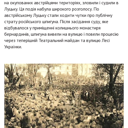
на окупованих австрійцями територіях, зловили і судили в
Луцьку. Ця подія набула широкого розголосу. По
австрійському Луцьку стали ходити чутки про публічну
страту російського шпигуна. Після засідання суду, яке
відбувалося у приміщенні колишнього монастиря
бернардинів, шпигуна вивели на вулицю і повели процесію
через теперішній Театральний майдан та вулицю Лесі
Українки.