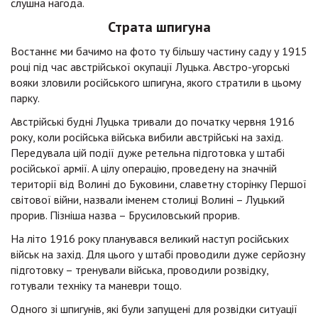
слушна нагода.
Страта шпигуна
Востаннє ми бачимо на фото ту більшу частину саду у 1915
році під час австрійської окупації Луцька. Австро-угорські
вояки зловили російського шпигуна, якого стратили в цьому
парку.
Австрійські будні Луцька тривали до початку червня 1916
року, коли російська війська вибили австрійські на захід.
Передувала цій події дуже ретельна підготовка у штабі
російської армії. А цілу операцію, проведену на значній
території від Волині до Буковини, славетну сторінку Першої
світової війни, назвали іменем столиці Волині – Луцький
прорив. Пізніша назва – Брусиловський прорив.
На літо 1916 року планувався великий наступ російських
військ на захід. Для цього у штабі проводили дуже серйозну
підготовку – тренували війська, проводили розвідку,
готували техніку та маневри тощо.
Одного зі шпигунів, які були запущені для розвідки ситуації