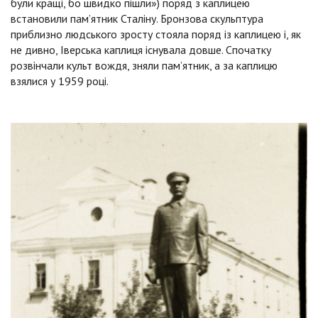
були кращі, бо швидко пішли») поряд з каплицею
встановили пам’ятник Сталіну. Бронзова скульптура
приблизно людського зросту стояла поряд із каплицею і, як
не дивно, Іверська каплиця існувала довше. Спочатку
розвінчали культ вождя, зняли пам’ятник, а за каплицю
взялися у 1959 році.