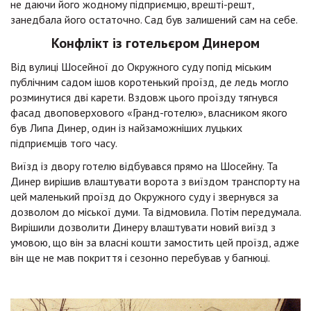
не даючи його жодному підприємцю, врешті-решт,
занедбала його остаточно. Сад був залишений сам на себе.
Конфлікт із готельєром Динером
Від вулиці Шосейної до Окружного суду попід міським
публічним садом ішов коротенький проїзд, де ледь могло
розминутися дві карети. Вздовж цього проїзду тягнувся
фасад двоповерхового «Гранд-готелю», власником якого
був Липа Динер, один із найзаможніших луцьких
підприємців того часу.
Виїзд із двору готелю відбувався прямо на Шосейну. Та
Динер вирішив влаштувати ворота з виїздом транспорту на
цей маленький проїзд до Окружного суду і звернувся за
дозволом до міської думи. Та відмовила. Потім передумала.
Вирішили дозволити Динеру влаштувати новий виїзд з
умовою, що він за власні кошти замостить цей проїзд, адже
він ще не мав покриття і сезонно перебував у багнюці.