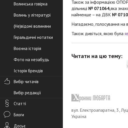
Також за інформацією ОПОРИ
Волинська говірка
дільниці
№ 071064,
яка знах
найменше – на ДВК
№ 0710
Волинь у літературі
Нагадаємо, голосування на 
(Не)відомі волиняни
Також дивіться, якою була
я
Геральдичні нотатки
Воєнна історія
Читати на цю тему:
Фото на незабудь
Історія брендів
Вибір читачів
Вибір редакції
Статті
вул. Електроапаратна, 3, Луц
Блоги
Україна
Досьє