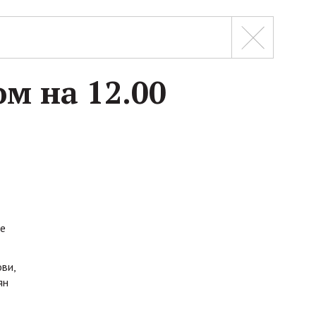
ом на 12.00
це
ови,
ян