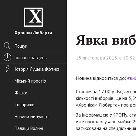
Хроніки Любарта
Явка виб
Пошук
Головне за день
15 листопада 2015, в 10:32
Історія Луцька (Котис)
Новина відноситься до:
#ви
Міський простір
Станом на 12.00 у Луцьку п
Фішки
кількості виборців. Це на 3
Товарищи
«Хронікам Любарта» повідоми
За інформацією УКРОПу, стан
Новини минулого
вже проголосувало майже 20
зафіксована на спецдільниця
Палаци Волині