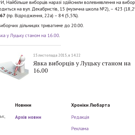
, Найбільше виборців наразі здійснили волевиявлення на вибор
одиться на вул. Декабристів, 15 (музична школа №2), – 423 (18,2
67
(пр. Відродження, 22а) – 84 (5,5%).
виборчих дільницях триватиме до 20.00.
вка у Луцьку станом на 16.00
.
15 листопада 2015, в 14:22
Явка виборців у Луцьку станом на
16.00
Новини
Хроніки Любарта
ьк,
Архів новин
Редакція
Реклама