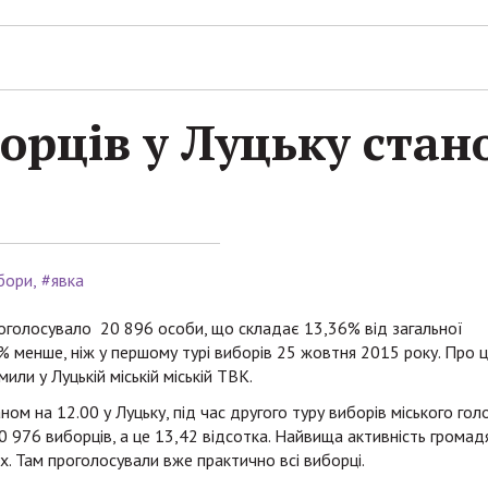
орців у Луцьку стан
бори
#явка
роголосувало 20 896 особи, що складає 13,36% від загальної
,5% менше, ніж у першому турі виборів 25 жовтня 2015 року. Про 
ли у Луцькій міській міській ТВК.
ом на 12.00 у Луцьку, під час другого туру виборів міського гол
 976 виборців, а це 13,42 відсотка. Найвища активність громад
х. Там проголосували вже практично всі виборці.