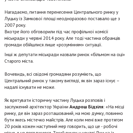
Нагадаємо, питання перенесення Центрального ринку у
Луцьку із Замкової площі неодноразово поставало ще з
2007 року.
Вкотре його обговорили під час профільної комісії
міськради у червні 2014 року. Але тоді частина обранців
громади обійшлися лише «розумінням» ситуації.
Інші ж депутати міськради назвали ринок «більмом на оці»
Старого міста.
Вочевидь, всі свідомі громадяни розуміють, що
Центральний ринок у такому вигляді, як він зараз існує –
надалі існувати не може.
Як врятувати історичну частину Луцька розповів і
заслужений архітектор України
Андрош Бідзіля
: «На місці
ринку, де він зараз розташований, на мою думку, повинно
бути якесь містечко майстрів. Але коли мені вже протягом
20 років кожен наступний мер говорить, що це - робочі
місця, я не погоджуюся. Такий ринок у центрі Луцька із