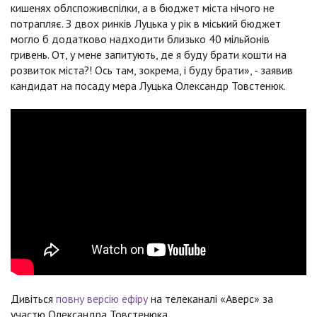
кишенях облспоживспілки, а в бюджет міста нічого не
потрапляє. З двох ринків Луцька у рік в міський бюджет
могло б додатково надходити близько 40 мільйонів
гривень. От, у мене запитують, де я буду брати кошти на
розвиток міста?! Ось там, зокрема, і буду брати», - заявив
кандидат на посаду мера Луцька Олександр Товстенюк.
Дивіться
повну версію ефіру
на телеканалі «Аверс» за
участю Олександра Товстенюка.