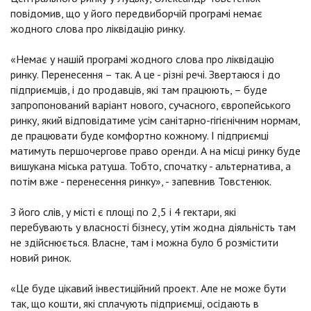
повідомив, що у його передвиборчій програмі немає
жодного слова про ліквідацію ринку.
«Немає у нашій програмі жодного слова про ліквідацію
ринку. Перенесення – так. А це - різні речі. Звертаюся і до
підприємців, і до продавців, які там працюють, – буде
запропонований варіант нового, сучасного, європейського
ринку, який відповідатиме усім санітарно-гігієнічним нормам,
де працювати буде комфортно кожному. І підприємці
матимуть першочергове право оренди. А на місці ринку буде
вишукана міська ратуша. Тобто, спочатку - альтернатива, а
потім вже - перенесення ринку», - запевнив Товстенюк.
З його слів, у місті є площі по 2,5 і 4 гектари, які
перебувають у власності бізнесу, утім жодна діяльність там
не здійснюється. Власне, там і можна було б розмістити
новий ринок.
«Це буде цікавий інвестиційний проект. Але не може бути
так, що кошти, які сплачують підприємці, осідають в