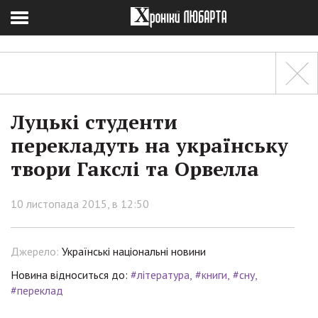
Луцькі студенти
перекладуть на українську
твори Гакслі та Орвелла
10 листопада 2015, в 12:50
Джерело:
Українські національні новини
Новина відноситься до:
#література
#книги
#сну
#переклад