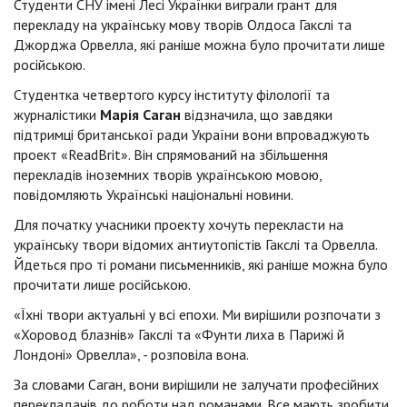
Студенти СНУ імені Лесі Українки виграли грант для
перекладу на українську мову творів Олдоса Гакслі та
Джорджа Орвелла, які раніше можна було прочитати лише
російською.
Студентка четвертого курсу інституту філології та
журналістики
Марія Саган
відзначила, що завдяки
підтримці британської ради України вони впроваджують
проект «ReadBrit». Він спрямований на збільшення
перекладів іноземних творів українською мовою,
повідомляють Українські національні новини.
Для початку учасники проекту хочуть перекласти на
українську твори відомих антиутопістів Гакслі та Орвелла.
Йдеться про ті романи письменників, які раніше можна було
прочитати лише російською.
«Їхні твори актуальні у всі епохи. Ми вирішили розпочати з
«Хоровод блазнів» Гакслі та «Фунти лиха в Парижі й
Лондоні» Орвелла», - розповіла вона.
За словами Саган, вони вирішили не залучати професійних
перекладачів до роботи над романами. Все мають зробити