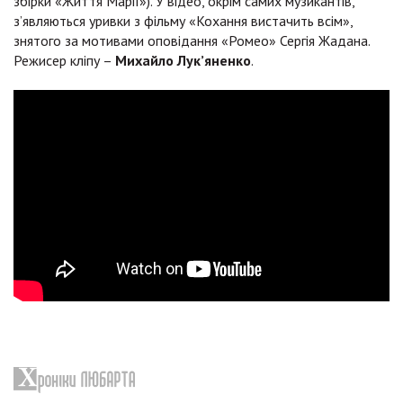
збірки «Життя Марії»). У відео, окрім самих музикантів,
з’являються уривки з фільму «Кохання вистачить всім»,
знятого за мотивами оповідання «Ромео» Сергія Жадана.
Режисер кліпу –
Михайло Лук’яненко
.