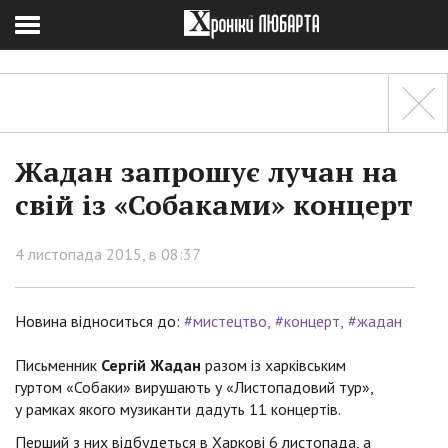
Жадан запрошує лучан на
свій із «Собаками» концерт
4 листопада 2015, в 08:37
Новина відноситься до:
#мистецтво
#концерт
#жадан
Письменник
Сергій Жадан
разом із харківським
гуртом «Собаки» вирушають у «Листопадовий тур»,
у рамках якого музиканти дадуть 11 концертів.
Перший з них відбудеться в Харкові 6 листопада, а