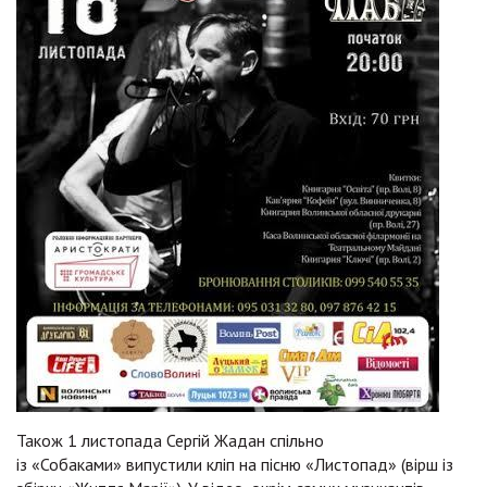
Також 1 листопада Сергій Жадан спільно
із «Собаками» випустили кліп на пісню «Листопад» (вірш із