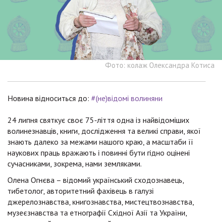
Фото: колаж Олександра Котиса
Новина відноситься до:
#(не)відомі волиняни
24 липня святкує своє 75-ліття одна із найвідоміших
волинезнавців, книги, дослідження та великі справи, якої
знають далеко за межами нашого краю, а масштаби її
наукових праць вражають і повинні бути гідно оцінені
сучасниками, зокрема, нами земляками.
Олена Огнєва – відомий український сходознавець,
тибетолог, авторитетний фахівець в галузі
джерелознавства, книгознавства, мистецтвознавства,
музеєзнавства та етнографії Східної Азії та України,