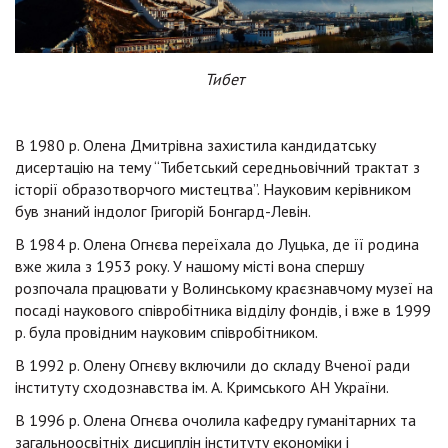
Тибет
В 1980 р. Олена Дмитрівна захистила кандидатську
дисертацію на тему “Тибетський середньовічний трактат з
історії образотворчого мистецтва”. Науковим керівником
був знаний індолог Григорій Бонгард-Левін.
В 1984 р. Олена Огнєва переїхала до Луцька, де її родина
вже жила з 1953 року. У нашому місті вона спершу
розпочала працювати у Волинському краєзнавчому музеї на
посаді наукового співробітника відділу фондів, і вже в 1999
р. була провідним науковим співробітником.
В 1992 р. Олену Огнєву включили до складу Вченої ради
інституту сходознавства ім. А. Кримського АН України.
В 1996 р. Олена Огнєва очолила кафедру гуманітарних та
загальноосвітніх дисциплін інституту економіки і