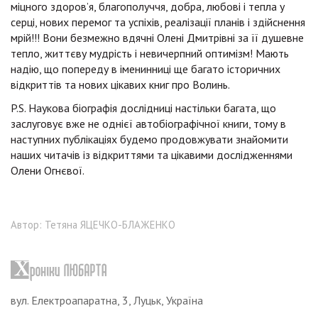
міцного здоров’я, благополуччя, добра, любові і тепла у
серці, нових перемог та успіхів, реалізації планів і здійснення
мрій!!! Вони безмежно вдячні Олені Дмитрівні за її душевне
тепло, життєву мудрість і невичерпний оптимізм! Мають
надію, що попереду в іменинниці ще багато історичних
відкриттів та нових цікавих книг про Волинь.
P.S. Наукова біографія дослідниці настільки багата, що
заслуговує вже не однієї автобіографічної книги, тому в
наступних публікаціях будемо продовжувати знайомити
наших читачів із відкриттями та цікавими дослідженнями
Олени Огнєвої.
Автор: Тетяна ЯЦЕЧКО-БЛАЖЕНКО
вул. Електроапаратна, 3, Луцьк, Україна