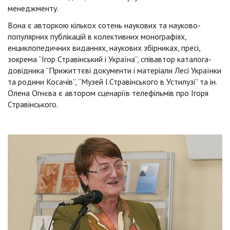
менеджменту.
Вона є авторкою кількох сотень наукових та науково-
популярних публікацій в колективних монографіях,
енциклопедичних виданнях, наукових збірниках, пресі,
зокрема “Ігор Стравінський і Україна”, співавтор каталога-
довідника “Прижиттєві документи і матеріали Лесі Українки
та родини Косачів”, “Музей І.Стравінського в Устилузі” та ін.
Олена Огнєва є автором сценаріїв телефільмів про Ігоря
Стравінського.