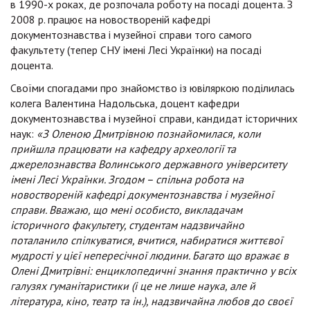
в 1990-х роках, де розпочала роботу на посаді доцента. З
2008 р. працює на новоствореній кафедрі
документознавства і музейної справи того самого
факультету (тепер СНУ імені Лесі Українки) на посаді
доцента.
Своїми спогадами про знайомство із ювіляркою поділилась
колега Валентина Надольська, доцент кафедри
документознавства і музейної справи, кандидат історичних
наук:
«З Оленою Дмитрівною познайомилася, коли
прийшла працювати на кафедру археології та
джерелознавства Волинського державного університету
імені Лесі Українки. Згодом – спільна робота на
новоствореній кафедрі документознавства і музейної
справи. Вважаю, що мені особисто, викладачам
історичного факультету, студентам надзвичайно
поталанило спілкуватися, вчитися, набиратися життєвої
мудрості у цієї непересічної людини. Багато що вражає в
Олені Дмитрівні: енциклопедичні знання практично у всіх
галузях гуманітаристики (і це не лише наука, але й
література, кіно, театр та ін.), надзвичайна любов до своєї