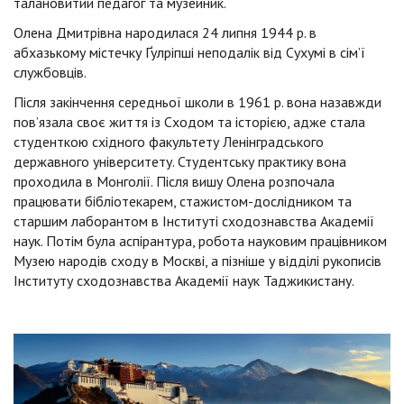
талановитий педагог та музейник.
Олена Дмитрівна народилася 24 липня 1944 р. в
абхазькому містечку Ґулріпші неподалік від Сухумі в сім’ї
службовців.
Після закінчення середньої школи в 1961 р. вона назавжди
пов’язала своє життя із Сходом та історією, адже стала
студенткою східного факультету Ленінградського
державного університету. Студентську практику вона
проходила в Монголії. Після вишу Олена розпочала
працювати бібліотекарем, стажистом-дослідником та
старшим лаборантом в Інституті сходознавства Академії
наук. Потім була аспірантура, робота науковим працівником
Музею народів сходу в Москві, а пізніше у відділі рукописів
Інституту сходознавства Академії наук Таджикистану.