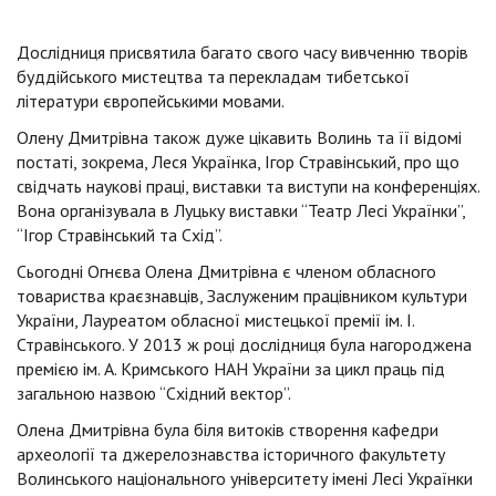
Дослідниця присвятила багато свого часу вивченню творів
буддійського мистецтва та перекладам тибетської
літератури європейськими мовами.
Олену Дмитрівна також дуже цікавить Волинь та її відомі
постаті, зокрема, Леся Українка, Ігор Стравінський, про що
свідчать наукові праці, виставки та виступи на конференціях.
Вона організувала в Луцьку виставки “Театр Лесі Українки”,
“Ігор Стравінський та Схід”.
Сьогодні Огнєва Олена Дмитрівна є членом обласного
товариства краєзнавців, Заслуженим працівником культури
України, Лауреатом обласної мистецької премії ім. І.
Стравінського. У 2013 ж році дослідниця була нагороджена
премією ім. А. Кримського НАН України за цикл праць під
загальною назвою “Східний вектор”.
Олена Дмитрівна була біля витоків створення кафедри
археології та джерелознавства історичного факультету
Волинського національного університету імені Лесі Українки