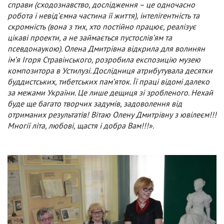
справи (сходознавство, дослідження – це одночасно
робота і невід’ємна частина її життя), інтелігентність та
скромність (вона з тих, хто постійно працює, реалізує
цікаві проекти, а не займається пустослів’ям та
псевдонаукою). Олена Дмитрівна відкрила для волинян
ім’я Ігоря Стравінського, розробила експозицію музею
композитора в Устилузі. Дослідниця атрибутувала десятки
буддистських, тибетських пам’яток. Її праці відомі далеко
за межами України. Це лише дещиця зі зробленого. Нехай
буде ще багато творчих задумів, задоволення від
отриманих результатів! Вітаю Олену Дмитрівну з ювілеєм!!!
Многії літа, любові, щастя і добра Вам!!!».