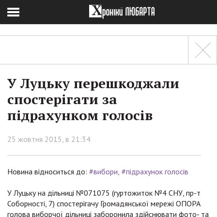
У Луцьку перешкоджали
спостерігати за
підрахунком голосів
25 жовтня 2015, в 21:34
Новина відноситься до:
#вибори
#підрахунок голосів
У Луцьку на дільниці №071075 (гуртожиток №4 СНУ, пр-т
Соборності, 7) спостерігачу Громадянської мережі ОПОРА
голова виборчої дільниці заборонила здійснювати фото- та