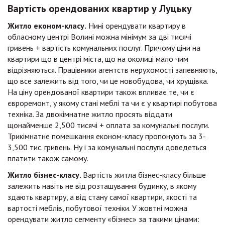
Вартість орендованих квартир у Луцьку
Житло економ-класу.
Нині орендувати квартиру в
обласному центрі Волині можна мінімум за дві тисячі
гривень + вартість комунальних послуг. Причому ціни на
квартири що в центрі міста, що на околиці мало чим
відрізняються. Працівники агентств нерухомості запевняють,
що все залежить від того, чи це новобудова, чи хрущівка.
На ціну орендованої квартири також впливає те, чи є
євроремонт, у якому стані меблі та чи є у квартирі побутова
техніка. За двокімнатне житло просять віддати
щонайменше 2,500 тисячі + оплата за комунальні послуги.
Трикімнатне помешкання економ-класу пропонують за 3-
3,500 тис. гривень. Ну і за комунальні послуги доведеться
платити також самому.
Житло бізнес-класу.
Вартість житла бізнес-класу більше
залежить навіть не від розташування будинку, в якому
здають квартиру, а від стану самої квартири, якості та
вартості меблів, побутової техніки. У жовтні можна
орендувати житло сегменту «бізнес» за такими цінами: