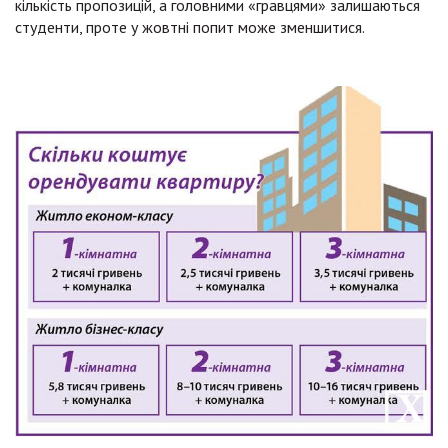
кількість пропозицій, а головними «гравцями» залишаються
студенти, проте у жовтні попит може зменшитися.