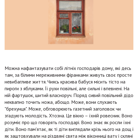
Можна нафантазувати собі літніх господарів дому, які десь
там, за білими мереживними фіранками живуть своє просте
невибагливе життя. Чиясь красива бабуся місить тісто на
пироги з яблуками. Її рухи повільні, але сильні і впевнені. На
ній фартушок, шитий власноруч. Поряд сивий повільний дідо
неквапно точить ножа, абощо. Може, вони слухають
"брехунця". Може, обговорюють газетний заголовок чи
згадують молодість. Хтозна. Це вікно – їхній ровесник. Воно
розуміє про що говорять господарі. Воно знає як росли їхні
діти. Воно пам'ятає, як ті діти виглядали крізь нього на дощ і
як заштовхували на різдвяні свята між віконниці вату і скляні