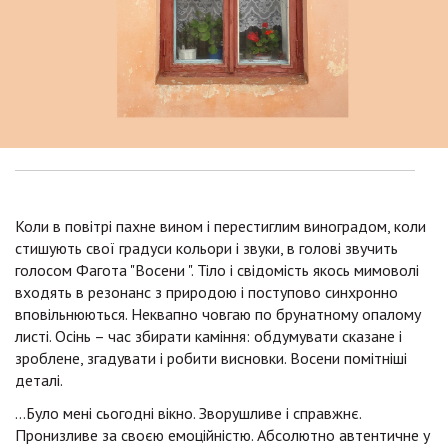
Коли в повітрі пахне вином і перестиглим виноградом, коли
стишують свої градуси кольори і звуки, в голові звучить
голосом Фагота "Восени ". Тіло і свідомість якось мимоволі
входять в резонанс з природою і поступово синхронно
вповільнюються. Неквапно човгаю по брунатному опалому
листі. Осінь – час збирати каміння: обдумувати сказане і
зроблене, згадувати і робити висновки. Восени помітніші
деталі.
…Було мені сьогодні вікно. Зворушливе і справжнє.
Пронизливе за своєю емоційністю. Абсолютно автентичне у