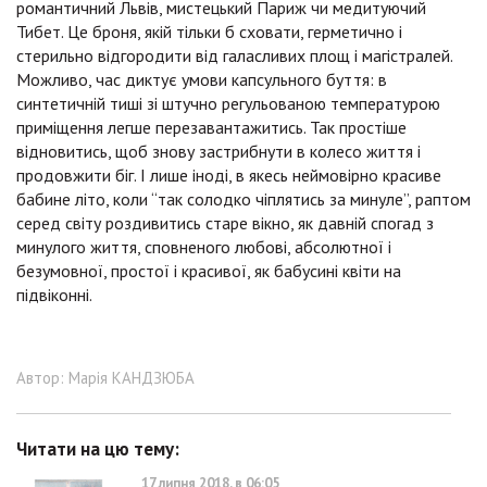
романтичний Львів, мистецький Париж чи медитуючий
Тибет. Це броня, якій тільки б сховати, герметично і
стерильно відгородити від галасливих площ і магістралей.
Можливо, час диктує умови капсульного буття: в
синтетичній тиші зі штучно регульованою температурою
приміщення легше перезавантажитись. Так простіше
відновитись, щоб знову застрибнути в колесо життя і
продовжити біг. І лише іноді, в якесь неймовірно красиве
бабине літо, коли “так солодко чіплятись за минуле”, раптом
серед світу роздивитись старе вікно, як давній спогад з
минулого життя, сповненого любові, абсолютної і
безумовної, простої і красивої, як бабусині квіти на
підвіконні.
Автор: Марія КАНДЗЮБА
Читати на цю тему:
17 липня 2018, в 06:05