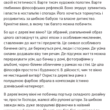
своїй естетичності. Варте тисяч художніх полотен. Варте
глибинних філософських рефлексій. Воно змушує зупинитись
і впасти в ностальгію і спогади. Його хочеться торкнутись і
роздивитись за шибкою бабусю та власне дитинство.
Крихітне вікно, в якому так багато можна побачити.
Бо що є дерев'яне вікно? Це зібраний, узагальнений образ
цілого світовідчуття, цілої епохи з особливим мисленням,
ставленням до життя і предметів. Це символ особливого
бачення світу, де бережуться речі, люди і стосунки. Де усіма
силами додавали віку тим речам. Де підсумок життя можна
перерахувати усім, що бачиш у домі, фотографіями у
альбомі, чорно-білими обличчями у рамках на стіні. Це ціла
філософія простоти і буденності. В дійсності, чим те вікно
не мистецький витвір? Охриста дерев'яна рама з
полущеною фарбою зібрала в композицію істинно
дзенівський натюрморт.
В дерев'яному вікні не побачиш портьєр складного дизайну
чи, прости Господи, жалюзі або рулонні штори. За шибкою
завжди якісь дуже зворушливі фіраночки в наївний