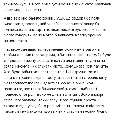
ялинкові кулі. З цього вікна дули осінні вітри в хату і малював
казки мороз на шибці.
А ще те вікно бачило різний Луцьк. Це свідок як з поля
виростав здоровецький хаос "варшавського" ринку. Як
змінювався транспорт і пожвавлювався рух. Якби ж те вікно
могло говорити, воно могло б написати власну хроніку
нашого міста.
Тих вікон залишається все менше. Вони йдуть разом зі
своїми давніми господарями, ніби знають, що нікому їх буде
доглядати, нікому складати вату з ялинковими кулями на
свята, нікому з них слухати місто. Кому цікава їхня пам'ять?
Хто буде займатись реставрацією. Їх незручно мити і
зачиняти. Вони покірно поступаються місцем стерильному
металопластику. Мені здається, сучасне вікно, хоч і
практичне, проте позбавлене якоїсь своєї глибинної
транслюючої ролі, воно не дивиться в світ. Воно апріорі
сліпе і позбавлене "точки зору". Його функція проста –
сховати від вулиці, його роль мізерна – закрити від світу.
Такому вікну байдуже, що за ним – старий чи новий Луцьк,