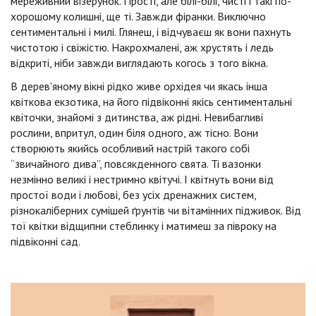
мереживний візерунок. Прості, але білі-білі, чисті і такі по-
хорошому колишні, ще ті. Завжди фіранки. Виключно
сентиментальні і милі. Глянеш, і відчуваєш як вони пахнуть
чистотою і свіжістю. Накрохмалені, аж хрустять і ледь
відкриті, ніби завжди виглядають когось з того вікна.
В дерев'яному вікні рідко живе орхідея чи якась інша
квіткова екзотика, на його підвіконні якісь сентиментальні
квіточки, знайомі з дитинства, аж рідні. Невибагливі
рослини, впритул, один біля одного, аж тісно. Вони
створюють якийсь особливий настрій такого собі
“звичайного дива”, повсякденного свята. Ті вазонки
незмінно великі і нестримно квітучі. І квітнуть вони від
простої води і любові, без усіх дренажних систем,
різнокаліберних сумішей ґрунтів чи вітамінних підживок. Від
тої квітки відщипни стеблинку і матимеш за півроку на
підвіконні сад.