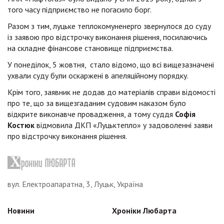
того часу підприємство не погасило борг.
Разом з тим, луцьке теплокомуненерго звернулося до суду
із заявою про відстрочку виконання рішення, посилаючись
на складне фінансове становище підприємства.
У понеділок, 5 жовтня, стало відомо, що всі вищезазначені
ухвали суду були оскаржені в апеляційному порядку.
Крім того, заявник не додав до матеріалів справи відомості
про те, що за вищезгаданим судовим наказом було
відкрите виконавче провадження, а тому суддя
Софія
Костюк
відмовила ДКП «Луцьктепло» у задоволенні заяви
про відстрочку виконання рішення.
вул. Електроапаратна, 3, Луцьк, Україна
Новини
Хроніки Любарта