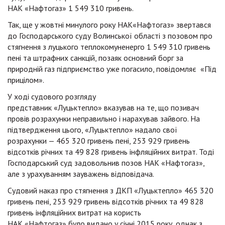
НАК «Нафтогаз» 1 549 310 гривень.
Так, ще у жовтні минулого року НАК«Нафтогаз» звертався
до Господарського суду Волинської області з позовом про
стягнення з луцького теплокомуненерго 1 549 310 гривень
пені та штрафних санкцій, позаяк основний борг за
природній газ підприємство уже погасило, повідомляє «Під
прицілом».
У ході судового розгляду
представник «Луцьктепло» вказував на те, що позивач
провів розрахунки неправильно і нарахував зайвого. На
підтвердження цього, «Луцьктепло» надало свої
розрахунки — 465 320 гривень пені, 253 929 гривень
відсотків річних та 49 828 гривень інфляційних витрат. Тоді
Господарський суд задовольнив позов НАК «Нафтогаз»,
але з урахуванням зауважень відповідача.
Судовий наказ про стягнення з ДКП «Луцьктепло» 465 320
гривень пені, 253 929 гривень відсотків річних та 49 828
гривень інфляційних витрат на користь
НАК «Нафтогаз» було видано у січні 2015 року, однак з