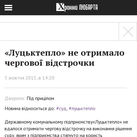
«Луцьктепло» не отримало
чергової відстрочки
5 жовтня 2015, в 14:20
Джерело:
Під прицілом
Новина відноситься до:
#суд
#луцьктепло
Державному комунальному підприємству«Луцьктепло» не
вдалося отримати чергову відстрочку на виконання рішення
суду, яким з підприємства стягнуто на користь