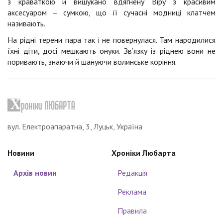
з краваткою й вишукано вдягнену Віру з красивим
аксесуаром – сумкою, що її сучасні модниці клатчем
називають.
На рідні терени пара так і не повернулася. Там народилися
їхні діти, досі мешкають онуки. Зв’язку із ріднею вони не
поривають, знаючи й шануючи волинське коріння.
вул. Електроапаратна, 3, Луцьк, Україна
Новини
Хроніки Любарта
Архів новин
Редакція
Реклама
Правила