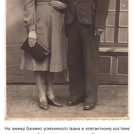
На знимці бачимо усміхненого Івана в елегантному костюмі