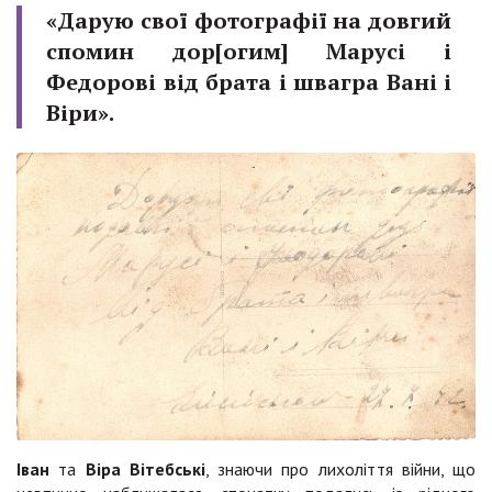
«Дарую свої фотографії на довгий
спомин дор[огим] Марусі і
Федорові від брата і швагра Вані і
Віри».
Іван
та
Віра Вітебські
, знаючи про лихоліття війни, що