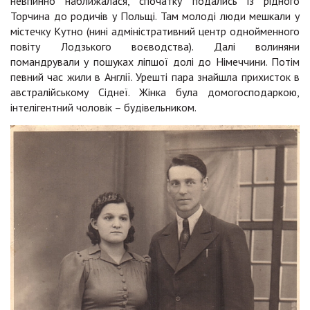
невпинно наближалася, спочатку подались із рідного
Торчина до родичів у Польщі. Там молоді люди мешкали у
містечку Кутно (нині адміністративний центр однойменного
повіту Лодзького воєводства). Далі волиняни
помандрували у пошуках ліпшої долі до Німеччини. Потім
певний час жили в Англії. Урешті пара знайшла прихисток в
австралійському Сіднеї. Жінка була домогосподаркою,
інтелігентний чоловік – будівельником.