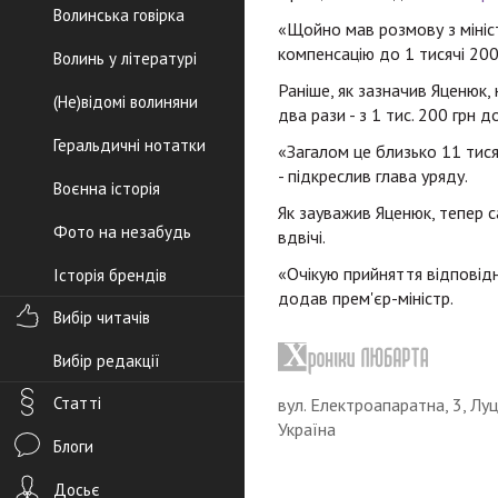
Волинська говірка
«Щойно мав розмову з мініс
компенсацію до 1 тисячі 200 
Волинь у літературі
Раніше, як зазначив Яценюк,
(Не)відомі волиняни
два рази - з 1 тис. 200 грн д
Геральдичні нотатки
«Загалом це близько 11 тис
- підкреслив глава уряду.
Воєнна історія
Як зауважив Яценюк, тепер с
Фото на незабудь
вдвічі.
«Очікую прийняття відповід
Історія брендів
додав прем'єр-міністр.
Вибір читачів
Вибір редакції
Статті
вул. Електроапаратна, 3, Луц
Україна
Блоги
Досьє