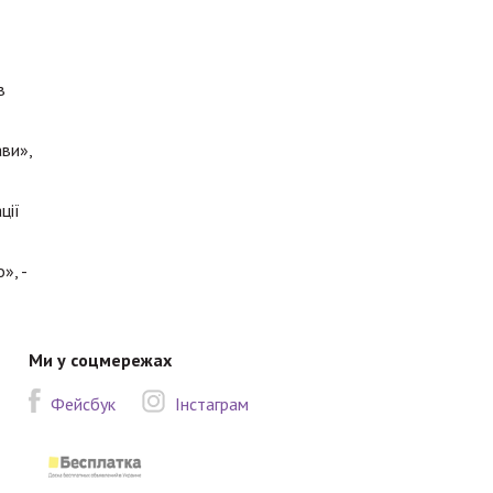
в
ви»,
ції
», -
Ми у соцмережах
Фейсбук
Інстаграм