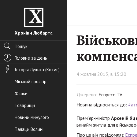
Хроніки Любарта
Військов
Пошук
компенс
Головне за день
Історія Луцька (Котис)
4 жовтня 2015, в 15:20
Міський простір
Фішки
Джерело:
Еспресо.TV
Новина відноситься до:
#ат
Товарищи
Новини минулого
Прем'єр-міністр
Арсеній Яц
винайм житла для військовос
Палаци Волині
Про це він повідомляє
Еспре