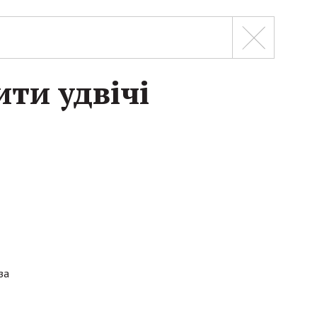
ти удвічі
за