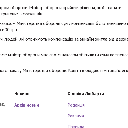
тром оборони. Міністр оборони прийняв рішення, щоб підняти
гривень», - сказав він.
 наказом Міністерства оборони суму компенсації було зменшено 
о 600 грн.
ячі людей, які отримують компенсацію за винайм житла від держа
аме міністр оборони має своїм наказом збільшити суму компенса
ного наказу Міністерства оборони. Кошти в бюджеті ми знайдемо
Новини
Хроніки Любарта
ьк,
Архів новин
Редакція
Реклама
Правила