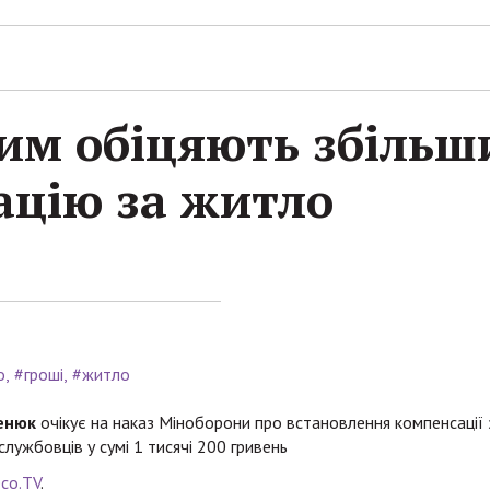
им обіцяють збільши
ацію за житло
о
#гроші
#житло
енюк
очікує на наказ Міноборони про встановлення компенсації 
лужбовців у сумі 1 тисячі 200 гривень
со.TV
.