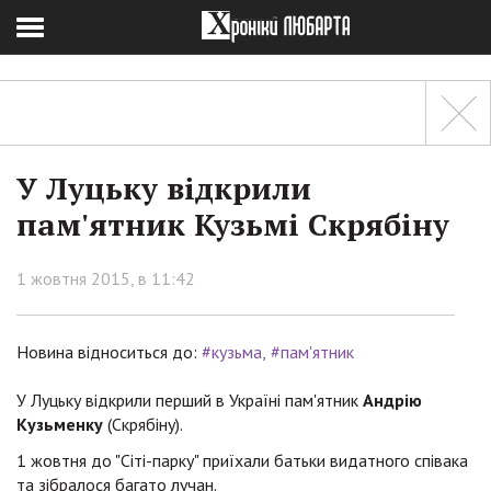
У Луцьку відкрили
пам'ятник Кузьмі Скрябіну
1 жовтня 2015, в 11:42
Новина відноситься до:
#кузьма
#пам'ятник
У Луцьку відкрили перший в Україні пам'ятник
Андрію
Кузьменку
(Скрябіну).
1 жовтня до "Сіті-парку" приїхали батьки видатного співака
та зібралося багато лучан.