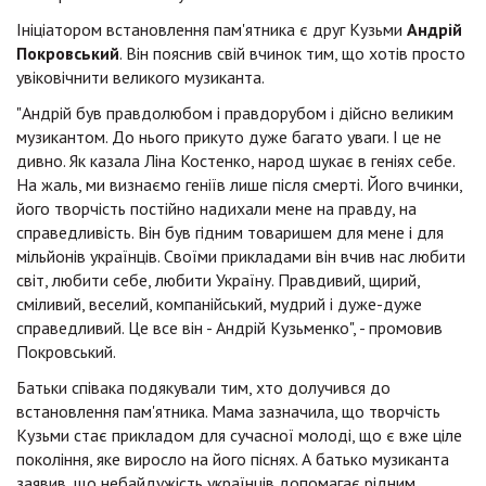
Ініціатором встановлення пам'ятника є друг Кузьми
Андрій
Покровський
. Він пояснив свій вчинок тим, що хотів просто
увіковічнити великого музиканта.
"Андрій був правдолюбом і правдорубом і дійсно великим
музикантом. До нього прикуто дуже багато уваги. І це не
дивно. Як казала Ліна Костенко, народ шукає в геніях себе.
На жаль, ми визнаємо геніїв лише після смерті. Його вчинки,
його творчість постійно надихали мене на правду, на
справедливість. Він був гідним товаришем для мене і для
мільйонів українців. Своїми прикладами він вчив нас любити
світ, любити себе, любити Україну. Правдивий, щирий,
сміливий, веселий, компанійський, мудрий і дуже-дуже
справедливий. Це все він - Андрій Кузьменко", - промовив
Покровський.
Батьки співака подякували тим, хто долучився до
встановлення пам'ятника. Мама зазначила, що творчість
Кузьми стає прикладом для сучасної молоді, що є вже ціле
покоління, яке виросло на його піснях. А батько музиканта
заявив, що небайдужість українців допомагає рідним