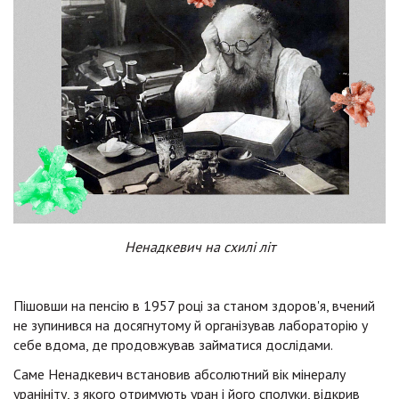
Ненадкевич на схилі літ
Пішовши на пенсію в 1957 році за станом здоров'я, вчений
не зупинився на досягнутому й організував лабораторію у
себе вдома, де продовжував займатися дослідами.
Саме Ненадкевич встановив абсолютний вік мінералу
уранініту, з якого отримують уран і його сполуки, відкрив