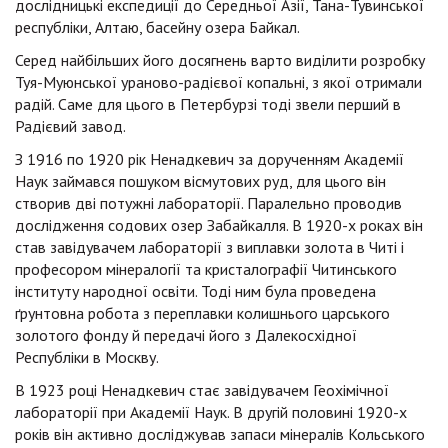
дослідницькі експедиції до Середньої Азії, Тана-Тувинської
республіки, Алтаю, басейну озера Байкал.
Серед найбільших його досягнень варто виділити розробку
Туя-Муюнської ураново-радієвої копальні, з якої отримали
радій. Саме для цього в Петербурзі тоді звели перший в
Радієвий завод.
З 1916 по 1920 рік Ненадкевич за дорученням Академії
Наук займався пошуком вісмутових руд, для цього він
створив дві потужні лабораторії. Паралельно проводив
дослідження содових озер Забайкалля. В 1920-х роках він
став завідувачем лабораторії з виплавки золота в Читі і
професором мінералогії та кристалографії Читинського
інституту народної освіти. Тоді ним була проведена
ґрунтовна робота з переплавки колишнього царського
золотого фонду й передачі його з Далекосхідної
Республіки в Москву.
В 1923 році Ненадкевич стає завідувачем Геохімічної
лабораторії при Академії Наук. В другій половині 1920-х
років він активно досліджував запаси мінералів Кольського