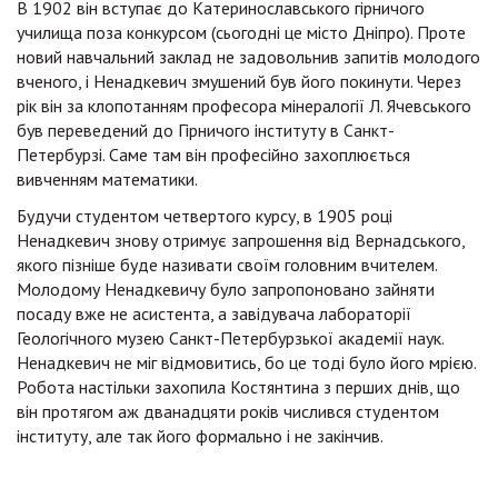
В 1902 він вступає до Катеринославського гірничого
училища поза конкурсом (сьогодні це місто Дніпро). Проте
новий навчальний заклад не задовольнив запитів молодого
вченого, і Ненадкевич змушений був його покинути. Через
рік він за клопотанням професора мінералогії Л. Ячевського
був переведений до Гірничого інституту в Санкт-
Петербурзі. Саме там він професійно захоплюється
вивченням математики.
Будучи студентом четвертого курсу, в 1905 році
Ненадкевич знову отримує запрошення від Вернадського,
якого пізніше буде називати своїм головним вчителем.
Молодому Ненадкевичу було запропоновано зайняти
посаду вже не асистента, а завідувача лабораторії
Геологічного музею Санкт-Петербурзької академії наук.
Ненадкевич не міг відмовитись, бо це тоді було його мрією.
Робота настільки захопила Костянтина з перших днів, що
він протягом аж дванадцяти років числився студентом
інституту, але так його формально і не закінчив.