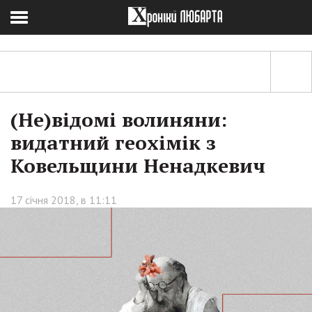
(Не)відомі волиняни:
видатний геохімік з
Ковельщини Ненадкевич
17 січня 2018, в 11:11