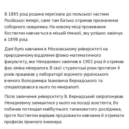
В 1885 році родина переїхала до польської частини
Російської імперії, саме там батько отримав призначення
соборного священика. На новому місці проживання
Костянтин навчається в міській гімназії, яку успішно закінчує
в 1898 році.
Далі було навчання в Московському університеті на
природничому відділенні фізико-математичного
факультету, яке Ненадкевич закінчив в 1902 році й отримав
фах хіміка-мінералога. В свої студентські роки протягом 4
років працював у лабораторії відомого українського
вченого Володимира Івановича Вернадського та
спеціалізувався в нього по мінералогії.
Після закінчення університету В. Вернадський запропонував
Ненадкевичу залишитися у нього на посаді асистента, бо
побачив потенціал майбутнього талановитого дослідника,
проте Костянтин вирішив продовжити навчання й отримати
професію гірничого інженера.