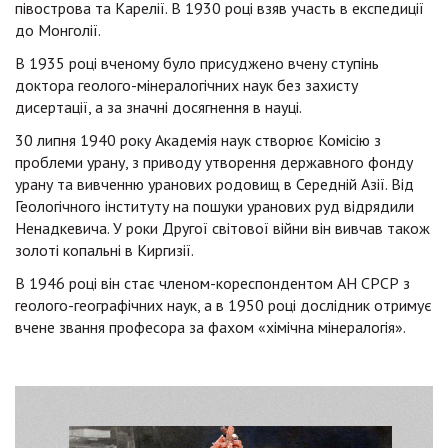
півострова та Карелії. В 1930 році взяв участь в експедиції
до Монголії.
В 1935 році вченому було присуджено вчену ступінь
доктора геолого-мінералогічних наук без захисту
дисертації, а за значні досягнення в науці.
30 липня 1940 року Академія наук створює Комісію з
проблеми урану, з приводу утворення державного фонду
урану та вивченню уранових родовищ в Середній Азії. Від
Геологічного інституту на пошуки уранових руд відрядили
Ненадкевича. У роки Другої світової війни він вивчав також
золоті копальні в Киргизії.
В 1946 році він стає членом-кореспондентом АН СРСР з
геолого-географічних наук, а в 1950 році дослідник отримує
вчене звання професора за фахом «хімічна мінералогія».