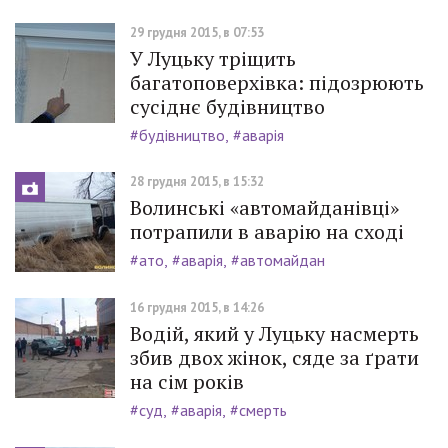
29 грудня 2015, в 07:53
У Луцьку тріщить
багатоповерхівка: підозрюють
сусіднє будівництво
#будівництво
#аварія
28 грудня 2015, в 15:32
Волинські «автомайданівці»
потрапили в аварію на сході
#ато
#аварія
#автомайдан
16 грудня 2015, в 14:26
Водій, який у Луцьку насмерть
збив двох жінок, сяде за ґрати
на сім років
#суд
#аварія
#смерть