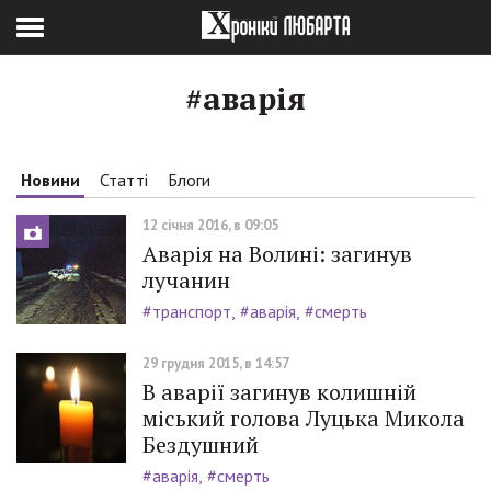
#аварія
Новини
Статті
Блоги
12 січня 2016, в 09:05
Аварія на Волині: загинув
лучанин
#транспорт
#аварія
#смерть
29 грудня 2015, в 14:57
В аварії загинув колишній
міський голова Луцька Микола
Бездушний
#аварія
#смерть