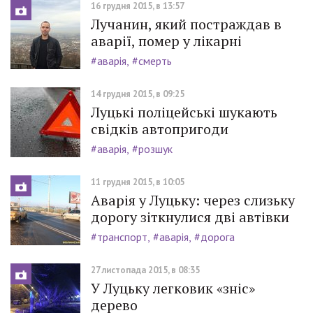
16 грудня 2015, в 13:57
Лучанин, який постраждав в
аварії, помер у лікарні
#аварія
#смерть
14 грудня 2015, в 09:25
Луцькі поліцейські шукають
свідків автопригоди
#аварія
#розшук
11 грудня 2015, в 10:05
Аварія у Луцьку: через слизьку
дорогу зіткнулися дві автівки
#транспорт
#аварія
#дорога
27 листопада 2015, в 08:35
У Луцьку легковик «зніс»
дерево