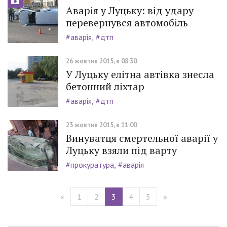
Аварія у Луцьку: від удару
перевернувся автомобіль
#аварія
#дтп
26 жовтня 2015, в 08:30
У Луцьку елітна автівка знесла
бетонний ліхтар
#аварія
#дтп
23 жовтня 2015, в 11:00
Винуватця смертельної аварії у
Луцьку взяли під варту
#прокуратура
#аварія
«
1
2
3
4
5
»