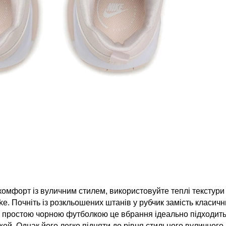
омфорт із вуличним стилем, використовуйте теплі текстури 
e. Почніть із розкльошених штанів у рубчик замість класични
З простою чорною футболкою це вбрання ідеально підходить
ей. Однак його легко підняти до рівня стильного вуличного 