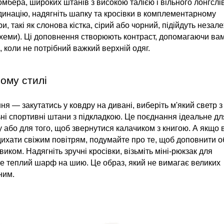
мбера, широких штанів з високою талією і вільного лонгсліву
инацію, надягніть шапку та кросівки в комплементарному 
и, такі як слонова кістка, сірий або чорний, підійдуть незале
схеми). Ці доповнення створюють контраст, допомагаючи вам
і, коли не потрібний важкий верхній одяг.
ому стилі
 — закутатись у ковдру на дивані, виберіть м'який светр з 
ні спортивні штани з підкладкою. Це поєднання ідеальне для
або для того, щоб звернутися калачиком з книгою. А якщо в
ихати свіжим повітрям, подумайте про те, щоб доповнити об
ком. Надягніть зручні кросівки, візьміть міні-рюкзак для 
те теплий шарф на шию. Це образ, який не вимагає великих 
ним.