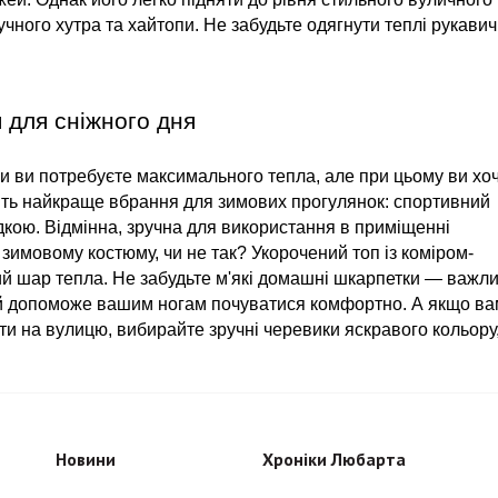
чного хутра та хайтопи. Не забудьте одягнути теплі рукавичк
 для сніжного дня
оли ви потребуєте максимального тепла, але при цьому ви хоч
іть найкраще вбрання для зимових прогулянок: спортивний 
кою. Відмінна, зручна для використання в приміщенні 
зимовому костюму, чи не так? Укорочений топ із коміром-
ий шар тепла. Не забудьте м'які домашні шкарпетки — важли
й допоможе вашим ногам почуватися комфортно. А якщо вам
ти на вулицю, вибирайте зручні черевики яскравого кольору,
Новини
Хроніки Любарта