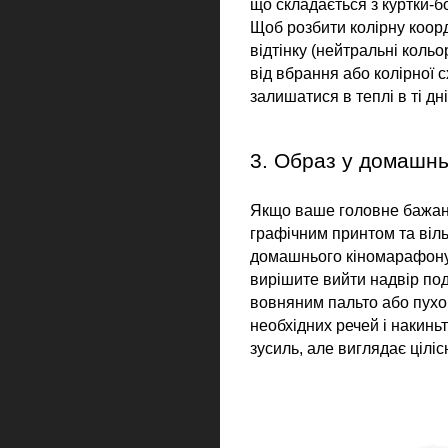
що складається з куртки-бо
Щоб розбити колірну коорд
відтінку (нейтральні кольор
від вбрання або колірної 
залишатися в теплі в ті дн
3. Образ у домашнь
Якщо ваше головне бажання
графічним принтом та віль
домашнього кіномарафону 
вирішите вийти надвір под
вовняним пальто або пухови
необхідних речей і накинь
зусиль, але виглядає ціліс