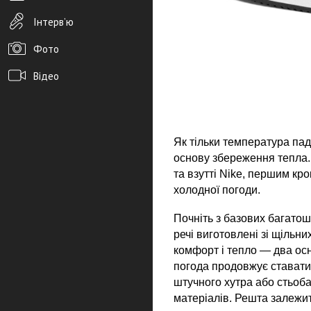
Інтерв’ю
Фото
Відео
Архів новин
Редакція
Як тільки температура пад
Розміщення реклами
основу збереження тепла. 
та взутті Nike, першим кро
Правила
холодної погоди.
PDF-версія газети
Почніть з базових багатоша
речі виготовлені зі щільн
комфорт і тепло — два осн
погода продовжує ставати 
штучного хутра або стьоба
матеріалів. Решта залежит