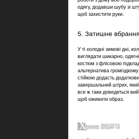
одягу, додавши шубу зі шту
щоб захистити руки.
5. Затишне вбрання
У ті холодні зимові дні, к
виглядати шикарно, одягн
костюм з флісовою підклад
альтернатива громіздкому 
стійкою додасть додатков
завершальний штрих, яки
все ж таки доведеться вий
щоб оживити образ.