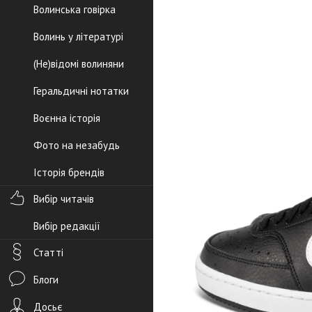
Волинська говірка
Волинь у літературі
(Не)відомі волиняни
Геральдичні нотатки
Воєнна історія
Фото на незабудь
Історія брендів
Вибір читачів
Вибір редакції
Статті
Блоги
Досьє