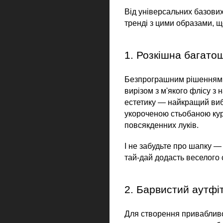
Від універсальних базових
тренді з цими образами, щ
1. Розкішна багато
Безпрограшним рішенням ст
вирізом з м'якого флісу з
естетику — найкращий вибі
укороченою стьобаною кур
повсякденних луків.
І не забудьте про шапку —
тай-дай додасть веселого с
2. Барвистий аутфі
Для створення привабливо