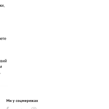
и, 
ете 
вий 
 
 
Ми у соцмережах