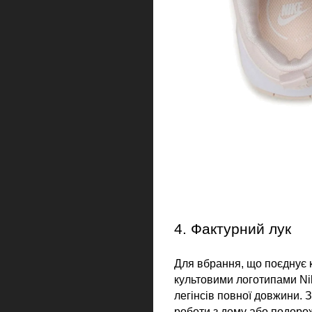
4. Фактурний лук
Для вбрання, що поєднує к
культовими логотипами Nik
легінсів повної довжини. 
роботи з дому або подорож