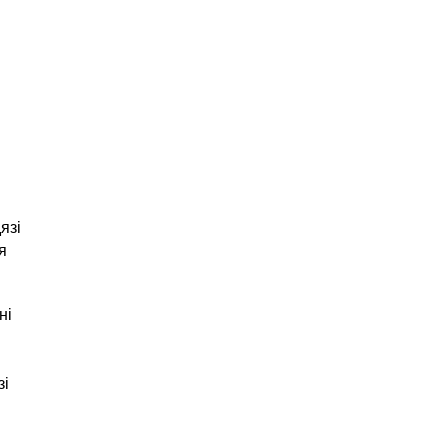
зі 
 
і 
і 