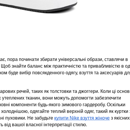
ає, пора починати збирати універсальні образи, ставлячи в 
Щоб знайти баланс між практичністю та привабливістю в одя
ком буде вибір повсякденного одягу, взуття та аксесуарів для
рових речей, таких як толстовки та джоггери. Коли ці основн
их утеплених тканин, вони можуть допомогти забезпечити 
овні компоненти будь-якого зимового гардеробу. Оскільки 
холоднішою, одягайте теплий верхній одяг, такий як куртки з
ні пуховики. Не забудьте 
купити Nike взуття жіноче
 з якісних 
ь від вашої власної інтерпретації стилю.