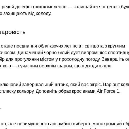
 речей до ефектних комплектів — залишайтеся в теплі і будь
о захищають від холоду.
шаровість
ане поєднання облягаючих легінсів і світшота з круглим 
 начосом. Динамічний чорно-білий дует випромінює спортивну
р для прогулянки містом у прохолодну погоду. Завершіть об
ткою — сучасним верхнім шаром, що підходить для 
 ключовий завершальний штрих, який вас зігріє. Варіант кол
плеску кольору. Доповніть образ кросівками Air Force 1.
т
го, але невимушеного ансамблю виберіть монохромний обр