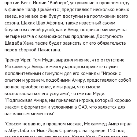
против Вест-Индии. "Вайперс", уступившие в прошлом году
в финале "Галф Джайентс", представляют несколько новых
звезд, но не все они будут доступны на протяжении всего
сезона. Шахих Шах Африди, также известный своим
боулингом левой рукой, как и Амир, подписан минимум на
четыре матча с возможностью продления. Доступность
Шадаба Хана также будет зависеть от его обязательств
перед сборной Пакистана.
Тренер Viper, Том Муди, выразил мнение, что отсутствие
Мохаммеда Амира в международном крикете служит
дополнительным стимулом для его команды. "Игроки с
опытом и уровнем, подобными Амиру, представляют собой
ценное приобретение, и мы рады, что смогли
воспользоваться его услугами", - отметил Муди.
"Подписывая Амира, мы привлекли игрока, который хорошо
знаком с форматом и условиями в ОАЭ, что является для
нас важным моментом".
"Совсем недавно, в прошлом месяце, Мохаммед Амир играл
в Абу-Даби за 'Нью-Йорк Страйкерс' на турнире T10 под