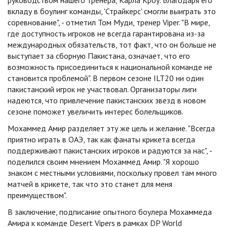
руководством нашего тренера, Карла Кроу. Благодаря его
вкладу в боулинг команды, 'Страйкерс' смогли выиграть это
соревнование", - отметил Том Муди, тренер Viper. "В мире,
где доступность игроков не всегда гарантирована из-за
международных обязательств, тот факт, что он больше не
выступает за сборную Пакистана, означает, что его
возможность присоединиться к национальной команде не
становится проблемой". В первом сезоне ILT20 ни один
пакистанский игрок не участвовал. Организаторы лиги
надеются, что привлечение пакистанских звезд в новом
сезоне поможет увеличить интерес болельщиков.
Мохаммед Амир разделяет эту же цель и желание. "Всегда
приятно играть в ОАЭ, так как фанаты крикета всегда
поддерживают пакистанских игроков и радуются за нас", -
поделился своим мнением Мохаммед Амир. "Я хорошо
знаком с местными условиями, поскольку провел там много
матчей в крикете, так что это станет для меня
преимуществом".
В заключение, подписание опытного боулера Мохаммеда
Амира к команде Desert Vipers в рамках DP World