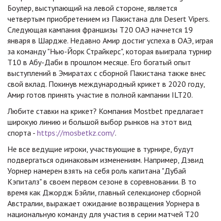
Боулер, выступающий на левой стороне, является
четвертым приобретением из Пакистана для Desert Vipers.
Следующая кампания франшизы T20 ОАЭ начнется 19
января в Шардже. Недавно Амир достиг успеха в ОАЭ, играя
за команду "Нью-Йорк Страйкерс", которая выиграла турнир
T10 в Абу-Даби в прошлом месяце. Его богатый опыт
выступлений в Эмиратах с сборной Пакистана также внес
свой вклад. Покинув международный крикет в 2020 году,
Амир готов принять участие в полной кампании ILT20.
Любите ставки на крикет? Компания Mostbet предлагает
широкую линию и большой выбор рынков на этот вид
спорта -
https://mosbetkz.com/
.
Не все ведущие игроки, участвующие в турнире, будут
подвергаться одинаковым изменениям. Например, Дэвид
Уорнер намерен взять на себя роль капитана "Дубай
Кэпиталз" в своем первом сезоне в соревновании. В то
время как Джордж Бэйли, главный селекционер сборной
Австралии, выражает ожидание возвращения Уорнера в
национальную команду для участия в серии матчей T20