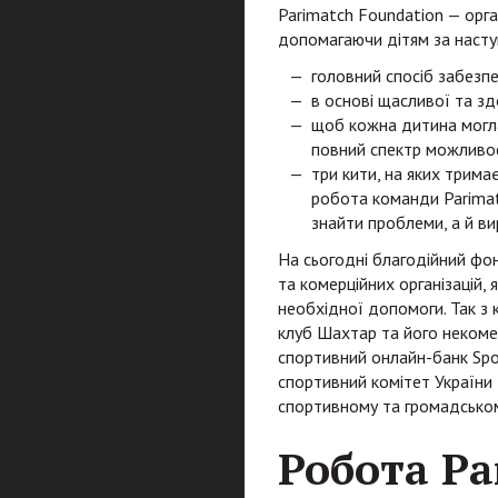
Parimatch Foundation — орган
допомагаючи дітям за насту
головний спосіб забезпе
в основі щасливої ​​та з
щоб кожна дитина могла
повний спектр можливост
три кити, на яких трим
робота команди Parimat
знайти проблеми, а й ви
На сьогодні благодійний фо
та комерційних організацій, 
необхідної допомоги. Так з
клуб Шахтар та його некомер
спортивний онлайн-банк Spor
спортивний комітет України 
спортивному та громадськом
Робота Pa