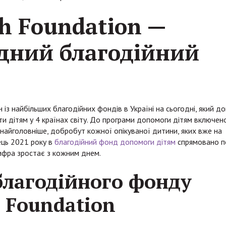
h Foundation —
дний благодійний
 із найбільших благодійних фондів в Україні на сьогодні, який д
и дітям у 4 країнах світу. До програми допомоги дітям включен
а, найголовніше, добробут кожної опікуваної дитини, яких вже на
ець 2021 року в
благодійний фонд допомоги дітям
спрямовано п
цифра зростає з кожним днем.
благодійного фонду
 Foundation