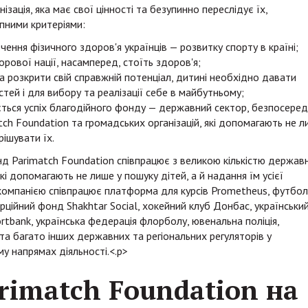
ізація, яка має свої цінності та безупинно переслідує їх,
пними критеріями:
чення фізичного здоров'я українців — розвитку спорту в країні;
дорової нації, насамперед, стоїть здоров'я;
 розкрити свій справжній потенціал, дитині необхідно давати
ей і для вибору та реалізації себе в майбутньому;
ається успіх благодійного фонду — державний сектор, безпосере
ch Foundation та громадських організацій, які допомагають не л
рішувати їх.
нд Parimatch Foundation співпрацює з великою кількістю держав
які допомагають не лише у пошуку дітей, а й надання їм усієї
 компанією співпрацює платформа для курсів Prometheus, футбо
ційний фонд Shakhtar Social, хокейний клуб Донбас, українськи
tbank, українська федерація флорболу, ювенальна поліція,
та багато інших державних та регіональних регуляторів у
у напрямах діяльності.<.p>
rimatch Foundation на