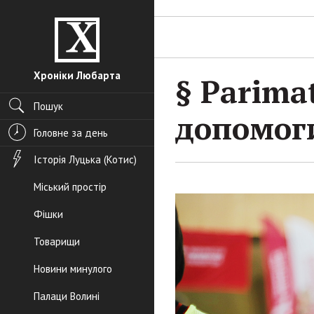
Хроніки Любарта
§ Parima
Пошук
допомоги
Головне за день
Історія Луцька (Котис)
Міський простір
Фішки
Товарищи
Новини минулого
Палаци Волині