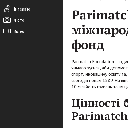
Інтерв’ю
Parimatc
Фото
міжнаро
Відео
фонд
Архів новин
Редакція
Parimatch Foundation — один
Розміщення реклами
чимало зусиль, аби допомогт
спорт, інноваційну освіту т
Правила
сьогодні понад 1589. На кін
PDF-версія газети
10 мільйонів гривень та ця 
Цінності 
Parimatch