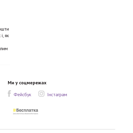
кошти
і, як
алим
Ми у соцмережах
Фейсбук
Інстаграм