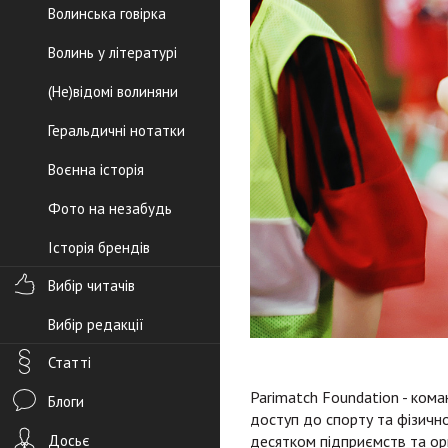
Волинська говірка
Волинь у літературі
(Не)відомі волиняни
Геральдичні нотатки
Воєнна історія
Фото на незабудь
Історія брендів
Вибір читачів
Вибір редакції
Статті
Parimatch Foundation - кома
Блоги
доступ до спорту та фізичн
Досьє
десятком підприємств та орга