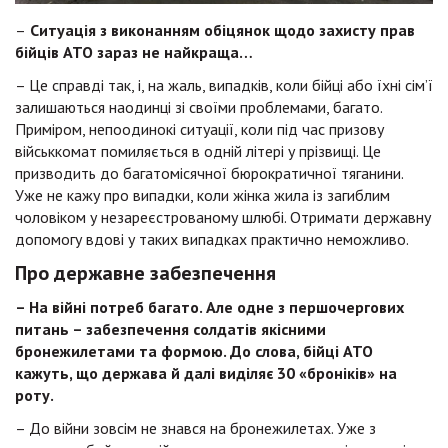
–
Ситуація з виконанням обіцянок щодо захисту прав
бійців АТО зараз не найкраща…
– Це справді так, і, на жаль, випадків, коли бійці або їхні сім’ї
залишаються наодинці зі своїми проблемами, багато.
Приміром, непоодинокі ситуації, коли під час призову
військкомат помиляється в одній літері у прізвищі. Це
призводить до багатомісячної бюрократичної тяганини.
Уже не кажу про випадки, коли жінка жила із загиблим
чоловіком у незареєстрованому шлюбі. Отримати державну
допомогу вдові у таких випадках практично неможливо.
Про державне забезпечення
– На війні потреб багато. Але одне з першочергових
питань – забезпечення солдатів якісними
бронежилетами та формою. До слова, бійці АТО
кажуть, що держава й далі виділяє 30 «броніків» на
роту.
– До війни зовсім не знався на бронежилетах. Уже з