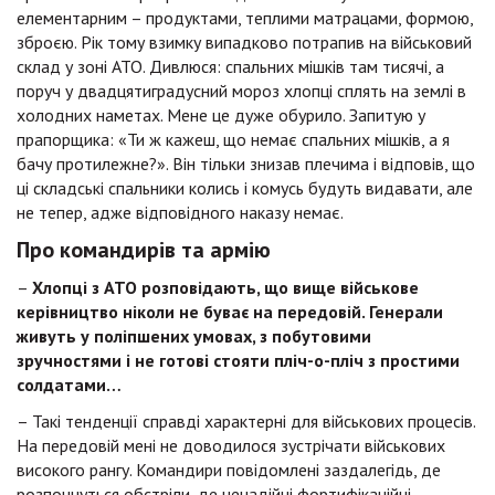
елементарним – продуктами, теплими матрацами, формою,
зброєю. Рік тому взимку випадково потрапив на військовий
склад у зоні АТО. Дивлюся: спальних мішків там тисячі, а
поруч у двадцятиградусний мороз хлопці сплять на землі в
холодних наметах. Мене це дуже обурило. Запитую у
прапорщика: «Ти ж кажеш, що немає спальних мішків, а я
бачу протилежне?». Він тільки знизав плечима і відповів, що
ці складські спальники колись і комусь будуть видавати, але
не тепер, адже відповідного наказу немає.
Про командирів та армію
–
Хлопці з АТО розповідають, що вище військове
керівництво ніколи не буває на передовій. Генерали
живуть у поліпшених умовах, з побутовими
зручностями і не готові стояти пліч-о-пліч з простими
солдатами…
– Такі тенденції справді характерні для військових процесів.
На передовій мені не доводилося зустрічати військових
високого рангу. Командири повідомлені заздалегідь, де
розпочнуться обстріли, де ненадійні фортифікаційні