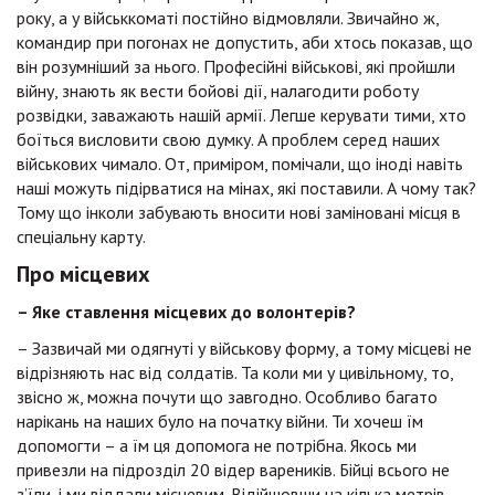
року, а у військкоматі постійно відмовляли. Звичайно ж,
командир при погонах не допустить, аби хтось показав, що
він розумніший за нього. Професійні військові, які пройшли
війну, знають як вести бойові дії, налагодити роботу
розвідки, заважають нашій армії. Легше керувати тими, хто
боїться висловити свою думку. А проблем серед наших
військових чимало. От, приміром, помічали, що іноді навіть
наші можуть підірватися на мінах, які поставили. А чому так?
Тому що інколи забувають вносити нові заміновані місця в
спеціальну карту.
Про місцевих
– Яке ставлення місцевих до волонтерів?
– Зазвичай ми одягнуті у військову форму, а тому місцеві не
відрізняють нас від солдатів. Та коли ми у цивільному, то,
звісно ж, можна почути що завгодно. Особливо багато
нарікань на наших було на початку війни. Ти хочеш їм
допомогти – а їм ця допомога не потрібна. Якось ми
привезли на підрозділ 20 відер вареників. Бійці всього не
з’їли, і ми віддали місцевим. Відійшовши на кілька метрів,