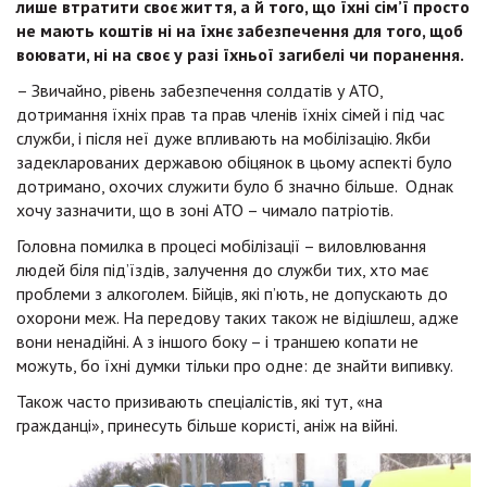
лише втратити своє життя, а й того, що їхні сім
’
ї просто
не мають коштів ні на їхнє забезпечення для того, щоб
воювати, ні на своє у разі їхньої загибелі чи поранення.
– Звичайно, рівень забезпечення солдатів у АТО,
дотримання їхніх прав та прав членів їхніх сімей і під час
служби, і після неї дуже впливають на мобілізацію. Якби
задекларованих державою обіцянок в цьому аспекті було
дотримано, охочих служити було б значно більше. Однак
хочу зазначити, що в зоні АТО – чимало патріотів.
Головна помилка в процесі мобілізації – виловлювання
людей біля під’їздів, залучення до служби тих, хто має
проблеми з алкоголем. Бійців, які п’ють, не допускають до
охорони меж. На передову таких також не відішлеш, адже
вони ненадійні. А з іншого боку – і траншею копати не
можуть, бо їхні думки тільки про одне: де знайти випивку.
Також часто призивають спеціалістів, які тут, «на
гражданці», принесуть більше користі, аніж на війні.