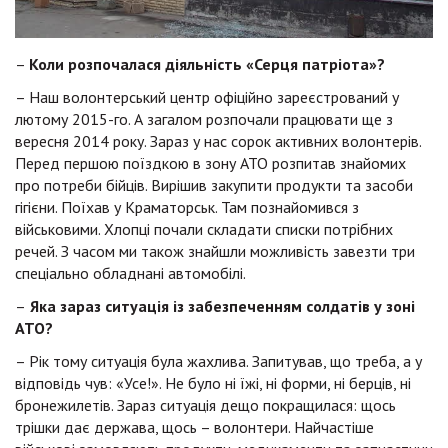
–
Коли розпочалася діяльність «Серця патріота»?
– Наш волонтерський центр офіційно зареєстрований у
лютому 2015-го. А загалом розпочали працювати ще з
вересня 2014 року. Зараз у нас сорок активних волонтерів.
Перед першою поїздкою в зону АТО розпитав знайомих
про потреби бійців. Вирішив закупити продукти та засоби
гігієни. Поїхав у Краматорськ. Там познайомився з
військовими. Хлопці почали складати списки потрібних
речей. З часом ми також знайшли можливість завезти три
спеціально обладнані автомобілі.
–
Яка зараз ситуація із забезпеченням солдатів у зоні
АТО?
– Рік тому ситуація була жахлива. Запитував, що треба, а у
відповідь чув: «Усе!». Не було ні їжі, ні форми, ні берців, ні
бронежилетів. Зараз ситуація дещо покращилася: щось
трішки дає держава, щось – волонтери. Найчастіше