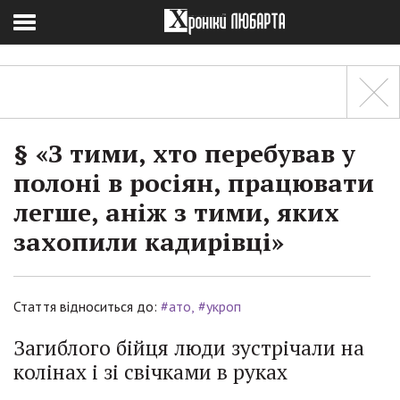
§ «З тими, хто перебував у
полоні в росіян, працювати
легше, аніж з тими, яких
захопили кадирівці»
Стаття відноситься до:
#ато
#укроп
Загиблого бійця люди зустрічали на
колінах і зі свічками в руках