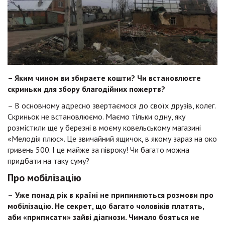
– Яким чином ви збираєте кошти? Чи встановлюєте
скриньки для збору благодійних пожертв?
– В основному адресно звертаємося до своїх друзів, колег.
Скриньок не встановлюємо. Маємо тільки одну, яку
розмістили ще у березні в моєму ковельському магазині
«Мелодія плюс». Це звичайний ящичок, в якому зараз на око
гривень 500. І це майже за півроку! Чи багато можна
придбати на таку суму?
Про мобілізацію
–
Уже понад рік в країні не припиняються розмови про
мобілізацію. Не секрет, що багато чоловіків платять,
аби «приписати» зайві діагнози. Чимало бояться не