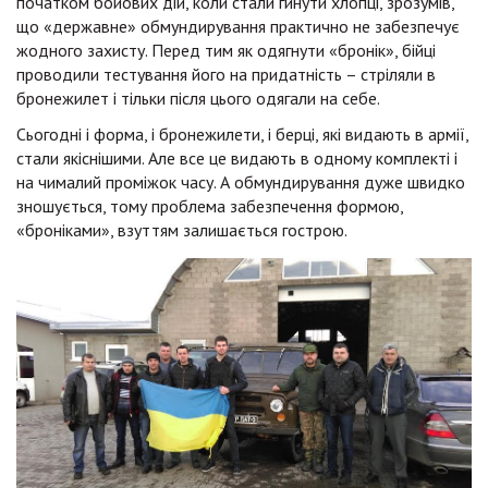
початком бойових дій, коли стали гинути хлопці, зрозумів,
що «державне» обмундирування практично не забезпечує
жодного захисту. Перед тим як одягнути «бронік», бійці
проводили тестування його на придатність – стріляли в
бронежилет і тільки після цього одягали на себе.
Сьогодні і форма, і бронежилети, і берці, які видають в армії,
стали якіснішими. Але все це видають в одному комплекті і
на чималий проміжок часу. А обмундирування дуже швидко
зношується, тому проблема забезпечення формою,
«броніками», взуттям залишається гострою.