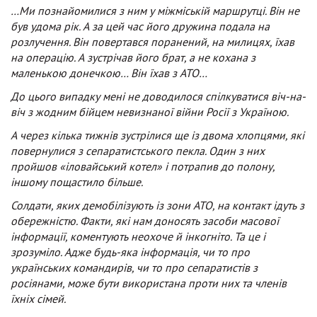
…Ми познайомилися з ним у міжміській маршрутці. Він не
був удома рік. А за цей час його дружина подала на
розлучення. Він повертався поранений, на милицях, їхав
на операцію. А зустрічав його брат, а не кохана з
маленькою донечкою… Він їхав з АТО…
До цього випадку мені не доводилося спілкуватися віч-на-
віч з жодним бійцем невизнаної війни Росії з Україною.
А через кілька тижнів зустрілися ще із двома хлопцями, які
повернулися з сепаратистського пекла. Один з них
пройшов «іловайський котел» і потрапив до полону,
іншому пощастило більше.
Солдати, яких демобілізують із зони АТО, на контакт ідуть з
обережністю. Факти, які нам доносять засоби масової
інформації, коментують неохоче й інкогніто. Та це і
зрозуміло. Адже будь-яка інформація, чи то про
українських командирів, чи то про сепаратистів з
росіянами, може бути використана проти них та членів
їхніх сімей.