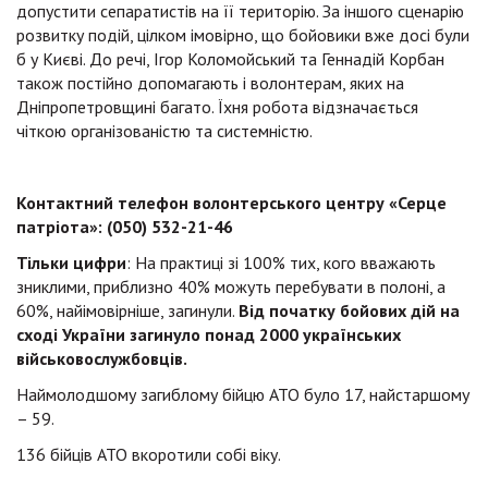
допустити сепаратистів на її територію. За іншого сценарію
розвитку подій, цілком імовірно, що бойовики вже досі були
б у Києві. До речі, Ігор Коломойський та Геннадій Корбан
також постійно допомагають і волонтерам, яких на
Дніпропетровщині багато. Їхня робота відзначається
чіткою організованістю та системністю.
Контактний телефон волонтерського центру «Серце
патріота»: (050) 532-21-46
Тільки цифри
: На практиці зі 100% тих, кого вважають
зниклими, приблизно 40% можуть перебувати в полоні, а
60%, найімовірніше, загинули.
Від
початку бойових дій на
сході України загинуло
понад
2000 українських
військовослужбовців.
Наймолодшому загиблому бійцю АТО було 17, найстаршому
– 59.
136 бійців АТО вкоротили собі віку.