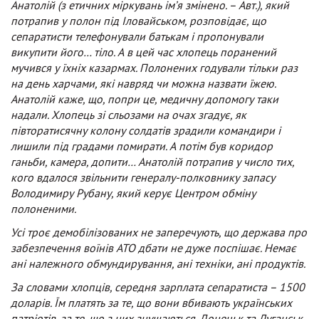
Анатолій (з етичних міркувань ім’я змінено. – Авт.), який
потрапив у полон під Іловайськом, розповідає, що
сепаратисти телефонували батькам і пропонували
викупити його… тіло. А в цей час хлопець поранений
мучився у їхніх казармах. Полонених годували тільки раз
на день харчами, які навряд чи можна назвати їжею.
Анатолій каже, що, попри це, медичну допомогу таки
надали. Хлопець зі сльозами на очах згадує, як
півторатисячну колону солдатів зрадили командири і
лишили під градами помирати. А потім був коридор
ганьби, камера, допити… Анатолій потрапив у число тих,
кого вдалося звільнити генералу-полковнику запасу
Володимиру Рубану, який керує Центром обміну
полоненими.
Усі троє демобілізованих не заперечують, що держава про
забезпечення воїнів АТО дбати не дуже поспішає. Немає
ані належного обмундирування, ані техніки, ані продуктів.
За словами хлопців, середня зарплата сепаратиста – 1500
доларів. Їм платять за те, що вони вбивають українських
патріотів, за те, що з них знущаються. Донецьк та Луганськ