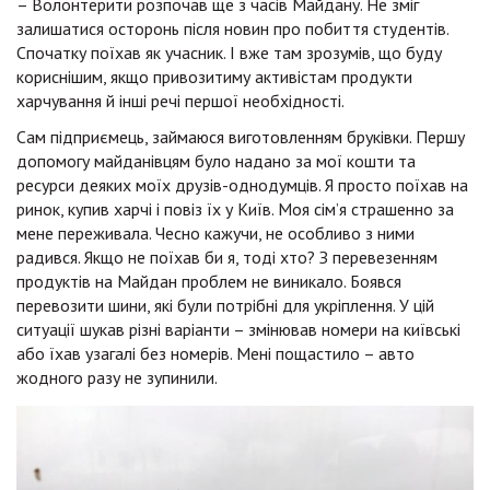
– Волонтерити розпочав ще з часів Майдану. Не зміг
залишатися осторонь після новин про побиття студентів.
Спочатку поїхав як учасник. І вже там зрозумів, що буду
кориснішим, якщо привозитиму активістам продукти
харчування й інші речі першої необхідності.
Сам підприємець, займаюся виготовленням бруківки. Першу
допомогу майданівцям було надано за мої кошти та
ресурси деяких моїх друзів-однодумців. Я просто поїхав на
ринок, купив харчі і повіз їх у Київ. Моя сім’я страшенно за
мене переживала. Чесно кажучи, не особливо з ними
радився. Якщо не поїхав би я, тоді хто? З перевезенням
продуктів на Майдан проблем не виникало. Боявся
перевозити шини, які були потрібні для укріплення. У цій
ситуації шукав різні варіанти – змінював номери на київські
або їхав узагалі без номерів. Мені пощастило – авто
жодного разу не зупинили.