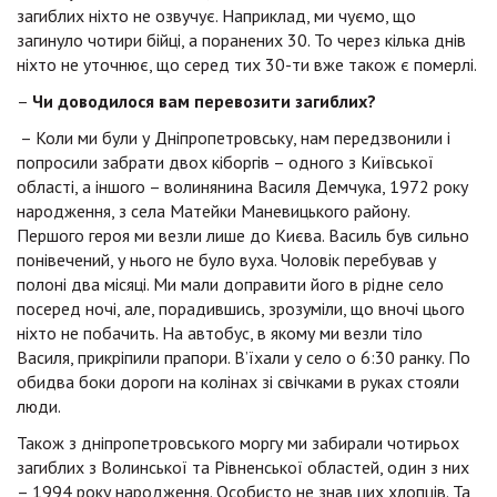
загиблих ніхто не озвучує. Наприклад, ми чуємо, що
загинуло чотири бійці, а поранених 30. То через кілька днів
ніхто не уточнює, що серед тих 30-ти вже також є померлі.
–
Чи доводилося вам перевозити загиблих?
– Коли ми були у Дніпропетровську, нам передзвонили і
попросили забрати двох кіборгів – одного з Київської
області, а іншого – волинянина Василя Демчука, 1972 року
народження, з села Матейки Маневицького району.
Першого героя ми везли лише до Києва. Василь був сильно
понівечений, у нього не було вуха. Чоловік перебував у
полоні два місяці. Ми мали доправити його в рідне село
посеред ночі, але, порадившись, зрозуміли, що вночі цього
ніхто не побачить. На автобус, в якому ми везли тіло
Василя, прикріпили прапори. В’їхали у село о 6:30 ранку. По
обидва боки дороги на колінах зі свічками в руках стояли
люди.
Також з дніпропетровського моргу ми забирали чотирьох
загиблих з Волинської та Рівненської областей, один з них
– 1994 року народження. Особисто не знав цих хлопців. Та