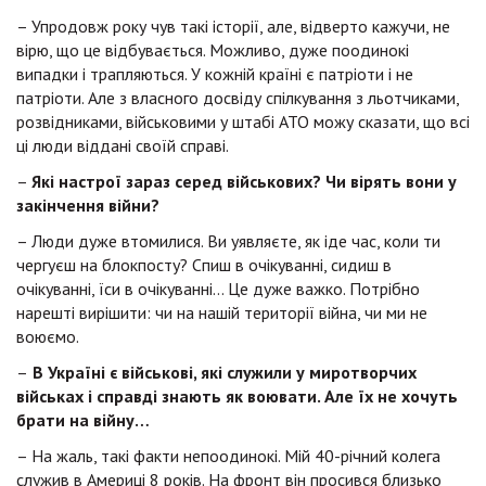
– Упродовж року чув такі історії, але, відверто кажучи, не
вірю, що це відбувається. Можливо, дуже поодинокі
випадки і трапляються. У кожній країні є патріоти і не
патріоти. Але з власного досвіду спілкування з льотчиками,
розвідниками, військовими у штабі АТО можу сказати, що всі
ці люди віддані своїй справі.
–
Які настрої зараз серед військових? Чи вірять вони у
закінчення війни?
– Люди дуже втомилися. Ви уявляєте, як іде час, коли ти
чергуєш на блокпосту? Спиш в очікуванні, сидиш в
очікуванні, їси в очікуванні… Це дуже важко. Потрібно
нарешті вирішити: чи на нашій території війна, чи ми не
воюємо.
–
В Україні є військові, які служили у миротворчих
військах і справді знають як воювати. Але їх не хочуть
брати на війну…
– На жаль, такі факти непоодинокі. Мій 40-річний колега
служив в Америці 8 років. На фронт він просився близько