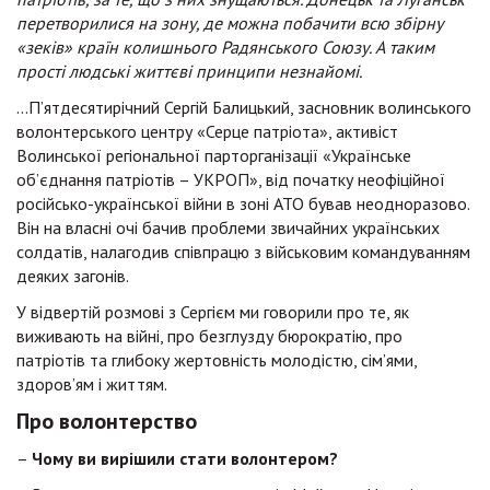
перетворилися на зону, де можна побачити всю збірну
«зеків» країн колишнього Радянського Союзу. А таким
прості людські життєві принципи незнайомі.
…П’ятдесятирічний Сергій Балицький, засновник волинського
волонтерського центру «Серце патріота», активіст
Волинської регіональної парторганізації «Українське
об’єднання патріотів – УКРОП», від початку неофіційної
російсько-української війни в зоні АТО бував неодноразово.
Він на власні очі бачив проблеми звичайних українських
солдатів, налагодив співпрацю з військовим командуванням
деяких загонів.
У відвертій розмові з Сергієм ми говорили про те, як
виживають на війні, про безглузду бюрократію, про
патріотів та глибоку жертовність молодістю, сім’ями,
здоров’ям і життям.
Про волонтерство
–
Чому ви вирішили стати волонтером?