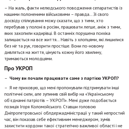
– На жаль, факти нелюдського поводження сепаратистів із
нашими полоненими військовими – правда… Зі свого
досвіду спілкування можу сказати, що з тими, хто
перебував у полоні в росіян, працювати легше, аніж з тими,
яких захопили кадирівці. В останніх порушена психіка
залишається на все життя… Навіть з хлопцями, які лишилися
без ніг та рук, говорити простіше. Вони по-новому
дивляться на життя, цінують кожну його хвилину,
тримаються молодцями.
Про УКРОП
–
Чому ви почали працювати саме з партією УКРОП?
– Я не приховую, що мені пропонували підтримувати інші
політичні сили, але зупинив свій вибір на «Українському
об’єднанні патріотів – УКРОП». Мені дуже подобається
позиція Ігоря Коломойського. Ставши головою
Дніпропетровської облдержадміністрації у такий непростий
час, він показав себе ефективним менеджером, зумів
захистити кордони такої стратегічно важливої області і не