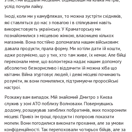
услід почули лайку.
Іноді, коли ми у камуфляжах, то можна зустріти східняків,
які ставляться до нас з повагою і в спілкуванні навіть
використовують українську. У Краматорську ми
познайомилися з місцевою жінкою, власницею кількох
магазинів. Вона постійно допомагала нашим військовим:
давала продукти, прала форму. Ми хотіли дати їй кошти,
адже розуміємо, що у тих, хто там живе, їх немає. Але бійці
переконали мене, що волонтерка надає нашим допомогу
абсолютно безкорисливо і віддячити їй можна хіба що
квітами. Війна згуртовує людей, і деякі місцеві починають
розуміти, як вони помилялися, підтримуючи проросійські
настрої.
Розкажу вам випадок. Мій знайомий Дмитро з Києва
служив у зоні АТО поблизу Волновахи. Повернувшись
додому, розшукував загиблих побратимів, яких похоронили
місцеві. Привіз їм гроші, продукти і попросив показати
могили. Вони погодилися виконати прохання, але за умови
конфіденційності. Так перепоховали чотирьох бійців, але за