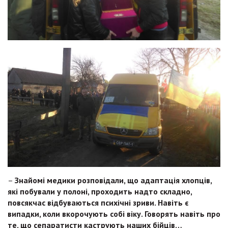
–
Знайомі медики розповідали, що адаптація хлопців,
які побували у полоні, проходить надто складно,
повсякчас відбуваються психічні зриви. Навіть є
випадки, коли вкорочують собі віку. Говорять навіть про
те, що сепаратисти каструють наших бійців…