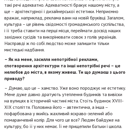
такі речі адекватно. Адекватності бракує нашому місту, а
ще – архітектурної і дизайнерської естетики. Неприємно
вражає, наприклад, реклама ванн на новій бруківці. Загалом,
культура – це рівень свідомості громадянського суспільства,
і її треба ставити на перші місця, переймати досвід наших
західних сусідів та викорінювати совок з голів українців.
Насправді ж по собі людство може залишити тільки
мистецькі надбання.
– Як на мене, засилля непотрібної реклами,
спотворення архітектури та інші непотрібні речі – це
нелюбов до міста, в якому живеш. Ти що думаєш з цього
приводу?
– Думаю, що це – хамство. Уже воно породжує не естетику.
Мене дуже давно дратують утеплення будинків та вивіски
на вулицях в історичній частині міста. Стоїть будинок XVIII-
XIX століття. Половина його – автентична, а інша –
пофарбована у якийсь жахливий яскраво-зелений або
помаранчевий колір. Для чого це все? Людям байдуже на
культуру, бо її у них немає. Її не прищепили батьки і школа.