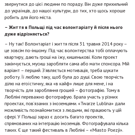
звернутися до цієї людини по пораду. Він дуже прихильний
до українців, до нашої культури, до тих, хто щось хороше
робить для його міста.
– Життя в Польщі під час волонтаріату й після нього
дуже відрізняється?
– Ну так! Волонтаріат і життя після 31 травня 2014 року –
це зовсім по-іншому. Під час волонтерства тобі оплачують
квартиру, дають гроші на їжу, кишенькові. Коли проект
закінчується, мусиш заробляти сама або мати спонсора. Мій
варіант – перший. З’являється мотивація, треба шукати
роботу. Її люблю таку, щоб була до душі. Свою творчість
ділю на егоїстичну, яка «в кайф» лише для мене, і на
творчість для заробляння грошей – фотографію. Тому в
Любліні переважно фотографую. Брала участь у різних
проектах, пов’язаних з іноземцями. «Twarze Lublina» дали
можливість познайомитися з людьми, які працюють у цій
сфері. У Польщі зараз є досить багато проектів,
спрямованих на інтеграцію іноземців. Фотографувала кілька
таких. Є ще такий фестиваль в Любліні – «Miasto Poezji».