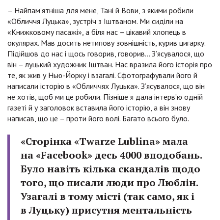
– Найпам’ятніша для мене, Тані й Вови, з якими робили
«Обличчя Луцька», зустріч з Іштваном. Ми сиділи на
«Книжковому пасажі», а біля нас – цікавий хлопець в
окулярах. Мав досить нетипову зовнішність, курив цигарку.
Підійшов до нас і щось говорив, говорив… З’ясувалося, що
він – луцький художник Іштван. Нас вразила його історія про
те, як жив у Нью-Йорку і взагалі. Сфотографували його й
написали історію в «Обличчях Луцька». З’ясувалося, що він
не хотів, щоб ми це робили. Пізніше я дала інтерв’ю одній
газеті й у заголовок вставила його історію, а він знову
написав, що це – проти його волі. Багато всього було.
«Сторінка «Twarze Lublina» мала
на «Facebook» десь 4000 вподобань.
Було навіть кілька скандалів щодо
того, що писали люди про Люблін.
Узагалі в тому місті (так само, як і
в Луцьку) присутня ментальність