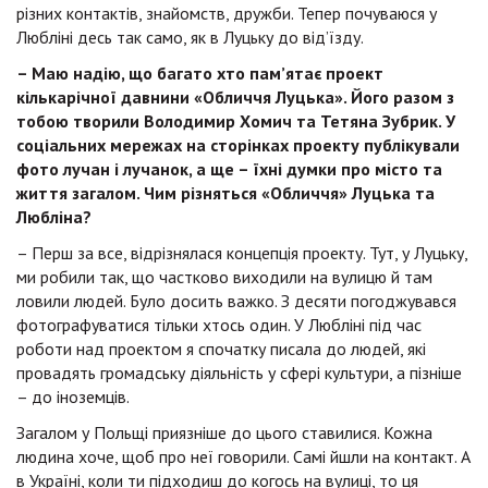
різних контактів, знайомств, дружби. Тепер почуваюся у
Любліні десь так само, як в Луцьку до від’їзду.
– Маю надію, що багато хто пам’ятає проект
кількарічної давнини «Обличчя Луцька». Його разом з
тобою творили Володимир Хомич та Тетяна Зубрик. У
соціальних мережах на сторінках проекту публікували
фото лучан і лучанок, а ще – їхні думки про місто та
життя загалом. Чим різняться «Обличчя» Луцька та
Любліна?
– Перш за все, відрізнялася концепція проекту. Тут, у Луцьку,
ми робили так, що частково виходили на вулицю й там
ловили людей. Було досить важко. З десяти погоджувався
фотографуватися тільки хтось один. У Любліні під час
роботи над проектом я спочатку писала до людей, які
провадять громадську діяльність у сфері культури, а пізніше
– до іноземців.
Загалом у Польщі приязніше до цього ставилися. Кожна
людина хоче, щоб про неї говорили. Самі йшли на контакт. А
в Україні, коли ти підходиш до когось на вулиці, то ця