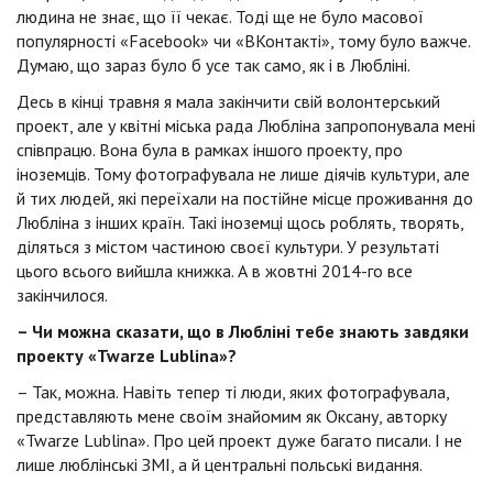
людина не знає, що її чекає. Тоді ще не було масової
популярності «Facebook» чи «ВКонтакті», тому було важче.
Думаю, що зараз було б усе так само, як і в Любліні.
Десь в кінці травня я мала закінчити свій волонтерський
проект, але у квітні міська рада Любліна запропонувала мені
співпрацю. Вона була в рамках іншого проекту, про
іноземців. Тому фотографувала не лише діячів культури, але
й тих людей, які переїхали на постійне місце проживання до
Любліна з інших країн. Такі іноземці щось роблять, творять,
діляться з містом частиною своєї культури. У результаті
цього всього вийшла книжка. А в жовтні 2014-го все
закінчилося.
– Чи можна сказати, що в Любліні тебе знають завдяки
проекту «Twarze Lublina»?
– Так, можна. Навіть тепер ті люди, яких фотографувала,
представляють мене своїм знайомим як Оксану, авторку
«Twarze Lublina». Про цей проект дуже багато писали. І не
лише люблінські ЗМІ, а й центральні польські видання.