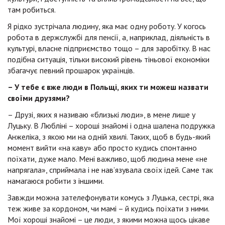
там робиться.
Я рідко зустрічала людину, яка має одну роботу. У когось
робота в держслужбі для пенсії, а, наприклад, діяльність в
культурі, власне підприємство тощо – для заробітку. В нас
подібна ситуація, тільки високий рівень тіньової економіки
збагачує певний прошарок українців.
– У тебе є вже люди в Польщі, яких ти можеш назвати
своїми друзями?
– Друзі, яких я називаю «близькі люди», в мене лише у
Луцьку. В Любліні – хороші знайомі і одна шалена подружка
Анжеліка, з якою ми на одній хвилі. Таких, щоб в будь-який
момент вийти «на каву» або просто кудись спонтанно
поїхати, дуже мало. Мені важливо, щоб людина мене «не
напрягала», сприймала і не нав’язувала своїх ідей. Саме так
намагаюся робити з іншими.
Завжди можна зателефонувати комусь з Луцька, сестрі, яка
теж живе за кордоном, чи мамі – й кудись поїхати з ними.
Мої хороші знайомі – це люди, з якими можна щось цікаве