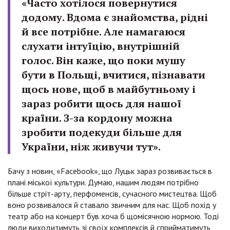
«Часто хотілося повернутися
додому. Вдома є знайомства, рідні
й все потрібне. Але намагаюся
слухати інтуїцію, внутрішній
голос. Він каже, що поки мушу
бути в Польщі, вчитися, пізнавати
щось нове, щоб в майбутньому і
зараз робити щось для нашої
країни. З-за кордону можна
зробити подекуди більше для
України, ніж живучи тут».
Бачу з новин, «Facebook», що Луцьк зараз розвивається в
плані міської культури. Думаю, нашим людям потрібно
більше стріт-арту, перфоменсів, сучасного мистецтва. Щоб
воно розвивалося й ставало звичним для нас. Щоб похід у
театр або на концерт був хоча б щомісячною нормою. Тоді
люди виходитимуть зі своїх комплексів й сприйматимуть