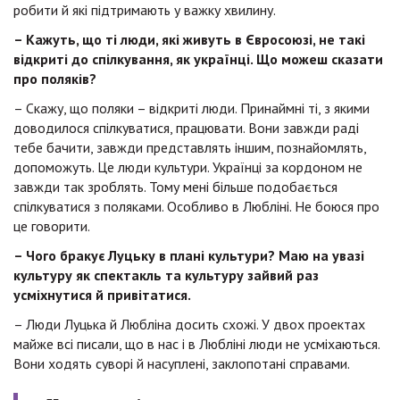
робити й які підтримають у важку хвилину.
– Кажуть, що ті люди, які живуть в Євросоюзі, не такі
відкриті до спілкування, як українці. Що можеш сказати
про поляків?
– Скажу, що поляки – відкриті люди. Принаймні ті, з якими
доводилося спілкуватися, працювати. Вони завжди раді
тебе бачити, завжди представлять іншим, познайомлять,
допоможуть. Це люди культури. Українці за кордоном не
завжди так зроблять. Тому мені більше подобається
спілкуватися з поляками. Особливо в Любліні. Не боюся про
це говорити.
– Чого бракує Луцьку в плані культури? Маю на увазі
культуру як спектакль та культуру зайвий раз
усміхнутися й привітатися.
– Люди Луцька й Любліна досить схожі. У двох проектах
майже всі писали, що в нас і в Любліні люди не усміхаються.
Вони ходять суворі й насуплені, заклопотані справами.