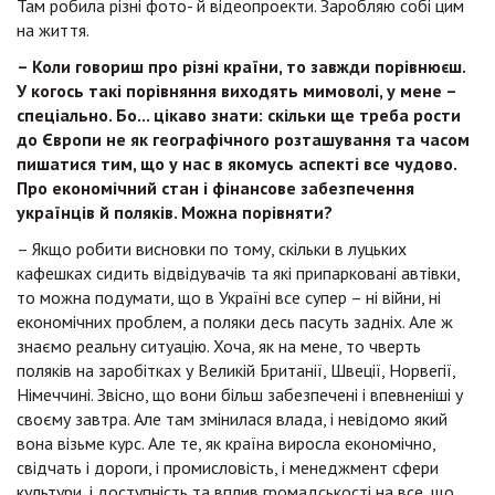
Там робила різні фото- й відеопроекти. Заробляю собі цим
на життя.
– Коли говориш про різні країни, то завжди порівнюєш.
У когось такі порівняння виходять мимоволі, у мене –
спеціально. Бо... цікаво знати: скільки ще треба рости
до Європи не як географічного розташування та часом
пишатися тим, що у нас в якомусь аспекті все чудово.
Про економічний стан і фінансове забезпечення
українців й поляків. Можна порівняти?
– Якщо робити висновки по тому, скільки в луцьких
кафешках сидить відвідувачів та які припарковані автівки,
то можна подумати, що в Україні все супер – ні війни, ні
економічних проблем, а поляки десь пасуть задніх. Але ж
знаємо реальну ситуацію. Хоча, як на мене, то чверть
поляків на заробітках у Великій Британії, Швеції, Норвегії,
Німеччині. Звісно, що вони більш забезпечені і впевненіші у
своєму завтра. Але там змінилася влада, і невідомо який
вона візьме курс. Але те, як країна виросла економічно,
свідчать і дороги, і промисловість, і менеджмент сфери
культури, і доступність та вплив громадськості на все, що