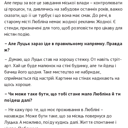
Але перш за все це завдання міської влади – контролювати
ці процеси, та, дивлячись на забудови останніх років, важко
сказати, що її це турбує і що вона має смак. До речі, в
старому місті Любліна немає жодної реклами. Жодної. Є
стенди, призначені для того, щоб розповісти про цікаву для
містян подію.
– Але Луцьк зараз іде в правильному напрямку. Правда
ж?
– Думаю, що Луцьк став на хорошу стежку. От навіть стріт-
арт. Хай це буде малюнок на стіні будинку, але ти йдеш і
бачиш його щодня. Таке мистецтво не набридає,
сприймається під настрій. Картини на стінах надихають на
щось хороше.
– Чи може таке бути, що тобі стане мало Любліна й ти
поїдеш далі?
– Не кажу про те, що моє проживання в Любліні –
назавжди. Може бути таке, що за місяць повернуся до
Луцька. А можливо, поїду кудись далі. Життя спонтанне і