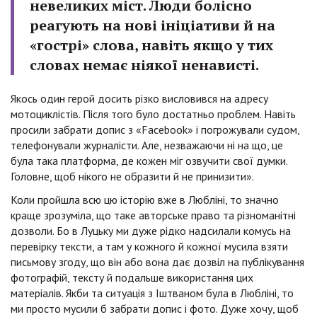
невеликих міст. Люди болісно
реагують на нові ініціативи й на
«гострі» слова, навіть якщо у тих
словах немає ніякої ненависті.
Якось один герой досить різко висловився на адресу
мотоциклістів. Після того було достатньо проблем. Навіть
просили забрати допис з «Facebook» і погрожували судом,
телефонували журналісти. Але, незважаючи ні на що, це
була така платформа, де кожен міг озвучити свої думки.
Головне, щоб нікого не образити й не принизити».
Коли пройшла всю цю історію вже в Любліні, то значно
краще зрозуміла, що таке авторське право та різноманітні
дозволи. Бо в Луцьку ми дуже рідко надсилали комусь на
перевірку тексти, а там у кожного й кожної мусила взяти
письмову згоду, що він або вона дає дозвіл на публікування
фотографій, тексту й подальше використання цих
матеріалів. Якби та ситуація з Іштваном була в Любліні, то
ми просто мусили б забрати допис і фото. Дуже хочу, щоб