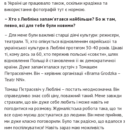
в Україні це працювало також, оскільки крадіжка та
використання фотографій тут є нормою.
– Хто з Любліна запам’ятався найбільше? Бо ж там,
певно, всі для тебе були новими?
– Для мене були важливі старші діячі культури: режисери,
театрали. Ті, хто опікується відновленням єврейської та
української культури в Любліні протягом 30-40 років. Цікаві
ті, кому десь за 60, хто пережив польські «совєти», шлях
відновлення Польщі й становлення її як демократичної
країни. Дуже запам’яталася зустріч з Томашем
Петрасєвічем. Він – керівник організації «Brama Grodzka –
Teatr NN».
Томаш Пєтрасєвіч у Любліні – постать неоднозначна. Він
справедливо знає собі ціну, поважний такий. Мене завжди
страхали, що він дуже себе любить і може навіть не
погодитися на розмову. Журналістська робота така, що ти
все одно мусиш достукатися до людини. Він мене прийняв,
ми дуже класно поговорили. Було так радісно, що вдалося з
ним поспілкуватися! Навіть зараз маю можливість