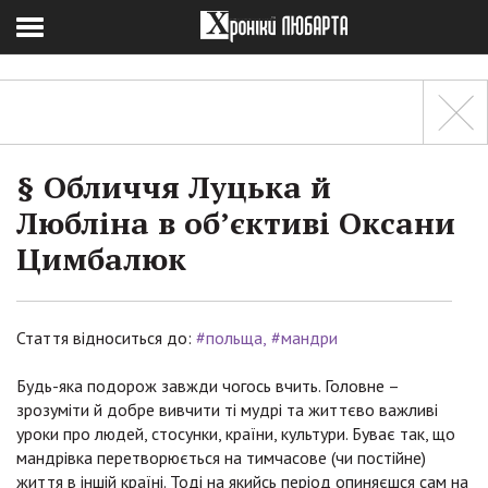
§ Обличчя Луцька й
Любліна в об’єктиві Оксани
Цимбалюк
Стаття відноситься до:
#польща
#мандри
Будь-яка подорож завжди чогось вчить. Головне –
зрозуміти й добре вивчити ті мудрі та життєво важливі
уроки про людей, стосунки, країни, культури. Буває так, що
мандрівка перетворюється на тимчасове (чи постійне)
життя в іншій країні. Тоді на якийсь період опиняєшся сам на