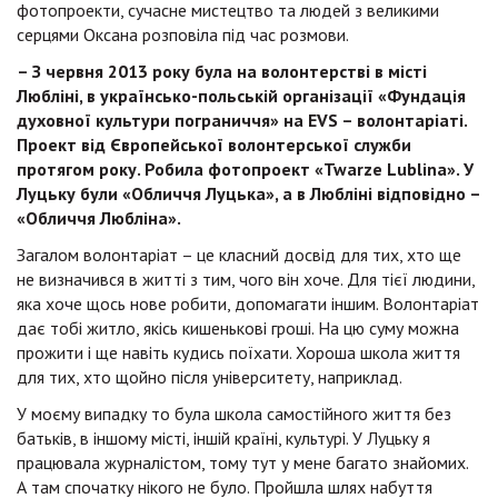
фотопроекти, сучасне мистецтво та людей з великими
серцями Оксана розповіла під час розмови.
– З червня 2013 року була на волонтерстві в місті
Любліні, в українсько-польській організації «Фундація
духовної культури пограниччя» на EVS – волонтаріаті.
Проект від Європейської волонтерської служби
протягом року. Робила фотопроект «Twarze Lublina». У
Луцьку були «Обличчя Луцька», а в Любліні відповідно –
«Обличчя Любліна».
Загалом волонтаріат – це класний досвід для тих, хто ще
не визначився в житті з тим, чого він хоче. Для тієї людини,
яка хоче щось нове робити, допомагати іншим. Волонтаріат
дає тобі житло, якісь кишенькові гроші. На цю суму можна
прожити і ще навіть кудись поїхати. Хороша школа життя
для тих, хто щойно після університету, наприклад.
У моєму випадку то була школа самостійного життя без
батьків, в іншому місті, іншій країні, культурі. У Луцьку я
працювала журналістом, тому тут у мене багато знайомих.
А там спочатку нікого не було. Пройшла шлях набуття