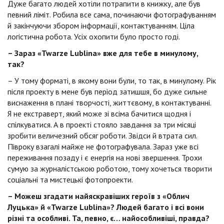
Дуже багато людей хотіли потрапити в книжку, але був
певний ліміт. Робила все сама, починаючи фотографуванням
й закінчуючи збором інформації, контактуванням. Ціла
логістична робота. Усіх охопити було просто годі.
– Зараз «Twarze Lublina» вже для тебе в минулому,
так?
– У тому форматі, в якому вони були, то так, в минулому. Рік
після проекту в мене був період затишшя, бо дуже сильне
виснаження в плані творчості, життєвому, в контактуванні.
Я не екстраверт, який може зі всіма бачитися щодня і
спілкуватися. А в проекті стояло завдання за три місяці
зробити величезний обсяг роботи. Звідси й втрата сил.
Півроку взагалі майже не фотографувала. Зараз уже всі
переживання позаду і є енергія на нові звершення. Трохи
сумую за журналістською роботою, тому хочеться творити
соціальні та мистецькі фотопроекти.
– Можеш згадати найяскравіших героїв з «Облич
Луцька» й «Twarze Lublina»? Людей багато і всі вони
різні та особливі. Та, певно, є… найособливіші, правда?